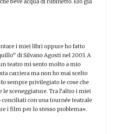
 che beve acqua di rubinetto. Ero già
tare i miei libri oppure ho fatto
uillo” di Silvano Agosti nel 2003. A
 un teatro mi sento molto a mio
esta carriera ma non ho mai scelto
 Ho sempre privilegiato le cose che
 e le sceneggiature. Tra l’altro i miei
 conciliati con una tournée teatrale
re i film per lo stesso problema».