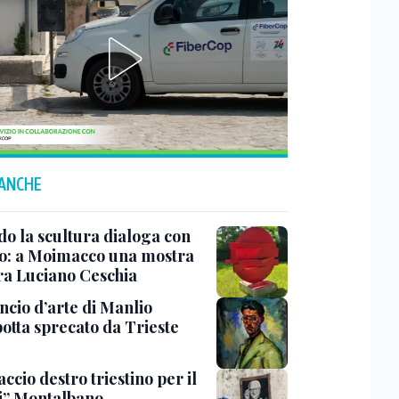
 ANCHE
o la scultura dialoga con
o: a Moimacco una mostra
ra Luciano Ceschia
ncio d’arte di Manlio
otta sprecato da Trieste
ccio destro triestino per il
i” Montalbano