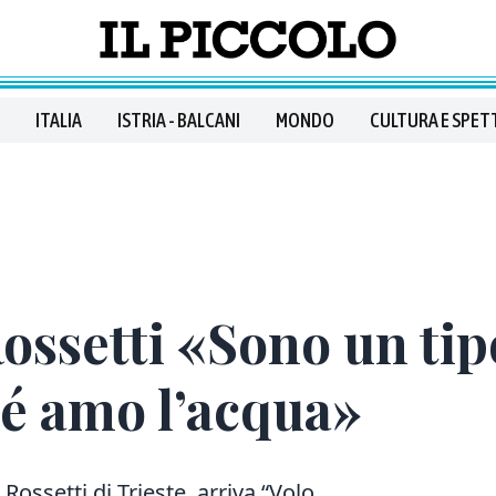
ITALIA
ISTRIA - BALCANI
MONDO
CULTURA E SPET
Rossetti «Sono un ti
hé amo l’acqua»
 Rossetti di Trieste, arriva “Volo