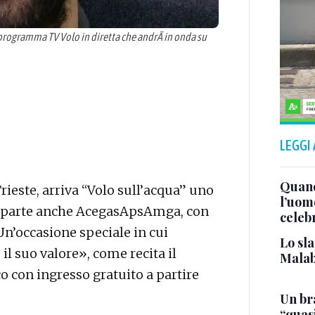
programma TV Volo in diretta che andrÃ in onda su
LEGGI
Quand
Trieste, arriva “Volo sull’acqua” uno
l’uom
fa parte anche AcegasApsAmga, con
celeb
Un’occasione speciale in cui
Lo sla
il suo valore», come recita il
Malab
co con ingresso gratuito a partire
Un bra
“quas