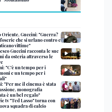
 Oriente, Guccini: "Guerra?
foserie che si urlano contro e
ticano vittime"
esco Guccini racconta le sue
i da osteria attraverso le
re
i: "C'è un tempo per i
moni e un tempo per i
ali"
: "Per me il cinema è stata
assione, monografia
ata è un bel regalo"
ie tv "Ted Lasso" torna con
uova squadra di calcio