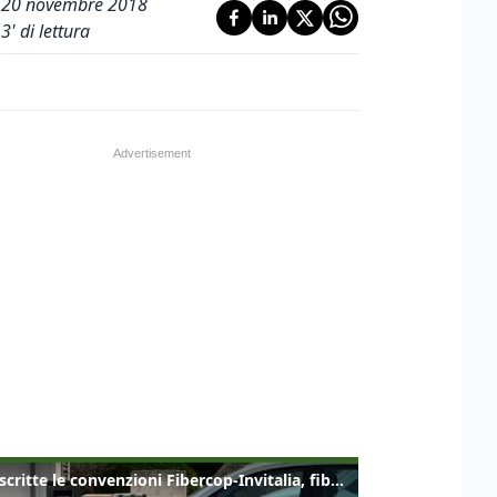
20 novembre 2018
3
' di lettura
Sottoscritte le convenzioni Fibercop-Invitalia, fibra ottica per 477 mila civici