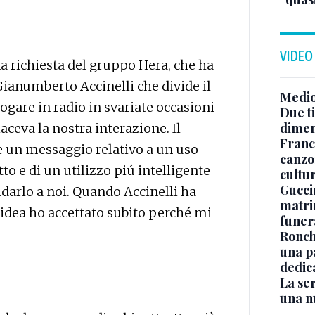
VIDEO
a richiesta del gruppo Hera, che ha
ianumberto Accinelli che divide il
Medio
ogare in radio in svariate occasioni
Due ti
dimen
iaceva la nostra interazione. Il
Franc
e un messaggio relativo a un uso
canzon
to e di un utilizzo piú intelligente
cultu
Guccin
idarlo a noi. Quando Accinelli ha
matri
idea ho accettato subito perché mi
funer
Ronchi
una p
dedic
La ser
una n