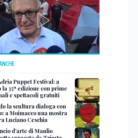
 ANCHE
Adria Puppet Festival: a
 la 35ª edizione con prime
ali e spettacoli gratuiti
o la scultura dialoga con
o: a Moimacco una mostra
ra Luciano Ceschia
ncio d’arte di Manlio
otta sprecato da Trieste