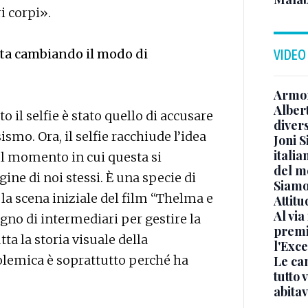
ri corpi».
 sta cambiando il modo di
VIDEO
Armon
Albert
o il selfie è stato quello di accusare
diver
ismo. Ora, il selfie racchiude l’idea
Joni S
italia
el momento in cui questa si
del m
ne di noi stessi. È una specie di
Siamo 
a scena iniziale del film “Thelma e
Attitu
Al via
gno di intermediari per gestire la
premi
ta la storia visuale della
l'Exc
polemica è soprattutto perché ha
Le ca
tutto
.
abita