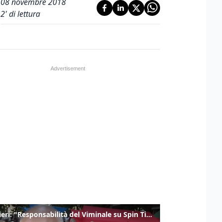
08 novembre 2018
2
' di lettura
Gualtieri: "Responsabilità del Viminale su Spin Time? La posizione dei partiti è nota"