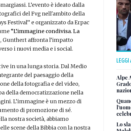
margiassi. L’evento è ideato dalla
otografici del Fvg nell'ambito della
ys Festival” e organizzato da Erpac
olume
“L’immagine condivisa. La
)
, Gunthert affronta l’impatto
verso i nuovi media e i social.
LEGGI
rive in una lunga storia. Dal Medio
ntegrante del paesaggio della
Alpe 
ne della fotografia e del video,
Grado
nazion
pa della democratizzazione nella
Quand
agini. L’immagine è un mezzo di
l’uom
umento di promozione di sé.
celeb
ella nostra società, abbiamo
Lo sla
lle scene della Bibbia con la nostra
Malab