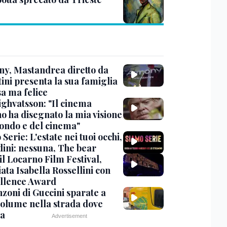
y, Mastandrea diretto da
ini presenta la sua famiglia
sa ma felice
ighvatsson: "Il cinema
no ha disegnato la mia visione
ondo e del cinema"
Serie: L'estate nei tuoi occhi,
dini: nessuna, The bear
 il Locarno Film Festival,
ata Isabella Rossellini con
ellence Award
nzoni di Guccini sparate a
 volume nella strada dove
va