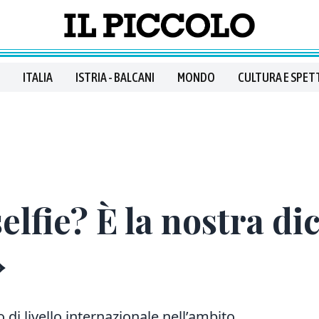
ITALIA
ISTRIA - BALCANI
MONDO
CULTURA E SPET
elfie? È la nostra di
»
 di livello internazionale nell’ambito