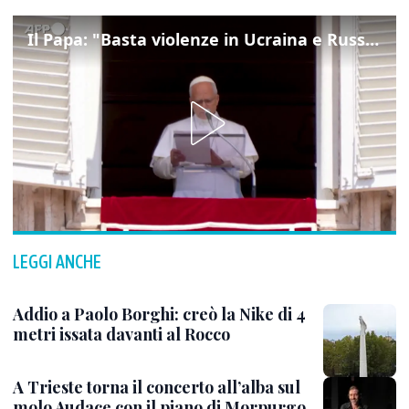
Il Papa: "Basta violenze in Ucraina e Russia, spazio a diplomazia"
LEGGI ANCHE
Addio a Paolo Borghi: creò la Nike di 4
metri issata davanti al Rocco
A Trieste torna il concerto all’alba sul
molo Audace con il piano di Morpurgo