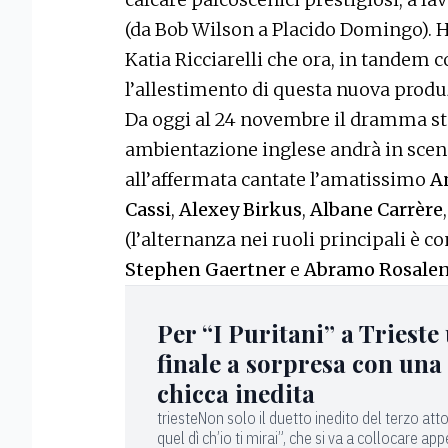
(da Bob Wilson a Placido Domingo). 
Katia Ricciarelli che ora, in tandem 
l’allestimento di questa nuova produ
Da oggi al 24 novembre il dramma st
ambientazione inglese andrà in scena
all’affermata cantate l’amatissimo
An
Cassi
,
Alexey Birkus
,
Albane Carrère
(l’alternanza nei ruoli principali è c
Stephen Gaertner
e
Abramo Rosale
Per “I Puritani” a Trieste
finale a sorpresa con una
chicca inedita
triesteNon solo il duetto inedito del terzo att
quel dì ch’io ti mirai”, che si va a collocare ap