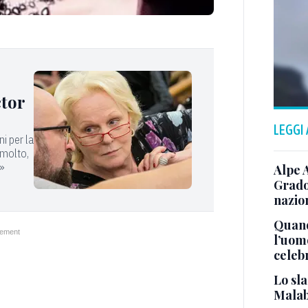
ctor
LEGGI
ni per la
 molto,
a»
Alpe 
Grado
nazion
Quand
l’uom
celeb
Lo sla
Malab