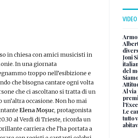
VIDEO
Armon
Albert
diver
o in chiesa con amici musicisti in
Joni S
onie. In una giornata
italia
del m
egnammo troppo nell’esibizione e
Siamo 
cendo che bisogna cantare ogni volta
Attitu
Al via
sone che ci ascoltano si tratta di un
premi
o un’altra occasione. Non ho mai
l'Exc
cantante
Elena Moşuc
, protagonista
Le ca
tutto
20.30 al Verdi di Trieste, ricorda un
abita
rillante carriera che l’ha portata a
orare con registi e cantanti celebri