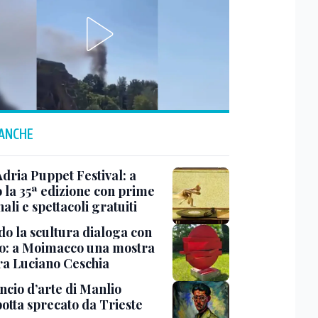
 ANCHE
Adria Puppet Festival: a
 la 35ª edizione con prime
ali e spettacoli gratuiti
o la scultura dialoga con
o: a Moimacco una mostra
ra Luciano Ceschia
ncio d’arte di Manlio
otta sprecato da Trieste