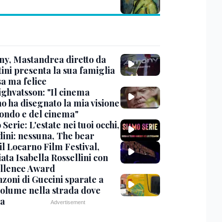
y, Mastandrea diretto da
ini presenta la sua famiglia
sa ma felice
ighvatsson: "Il cinema
no ha disegnato la mia visione
ondo e del cinema"
Serie: L'estate nei tuoi occhi,
dini: nessuna, The bear
 il Locarno Film Festival,
ata Isabella Rossellini con
ellence Award
nzoni di Guccini sparate a
 volume nella strada dove
va