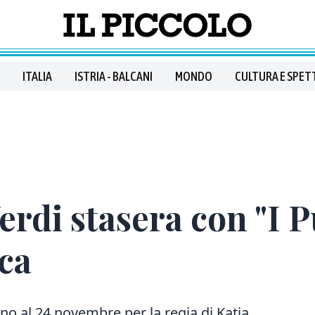
ITALIA
ISTRIA - BALCANI
MONDO
CULTURA E SPET
rdi stasera con "I Pu
ica
no al 24 novembre per la regia di Katia