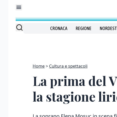
CRONACA
REGIONE
NORDEST
Home
Cultura e spettacoli
La prima del Ve
la stagione lir
La soprano Elena Moşuc in scena fi