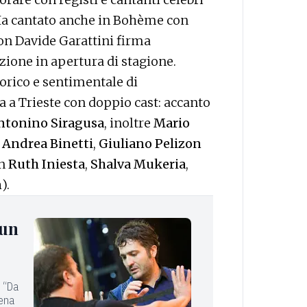
Ha cantato anche in Bohème con
con Davide Garattini firma
zione in apertura di stagione.
orico e sentimentale di
 a Trieste con doppio cast: accanto
tonino Siragusa
, inoltre
Mario
,
Andrea Binetti
,
Giuliano Pelizon
on
Ruth Iniesta
,
Shalva Mukeria
,
n
).
 un
o “Da
pena