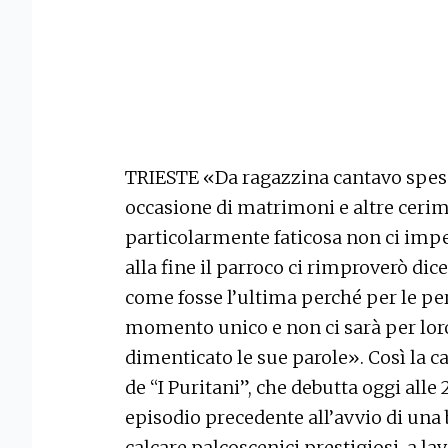
TRIESTE «Da ragazzina cantavo spess
occasione di matrimoni e altre cerim
particolarmente faticosa non ci imp
alla fine il parroco ci rimproverò di
come fosse l’ultima perché per le per
momento unico e non ci sarà per lor
dimenticato le sue parole». Così la 
de “I Puritani”, che debutta oggi alle 
episodio precedente all’avvio di una b
calcare palcoscenici prestigiosi, a lav