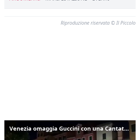
Riproduzione riservata © Il Piccolo
Venezia omaggia Guccini con una Cantata Anarchica in campo Santa Margherita