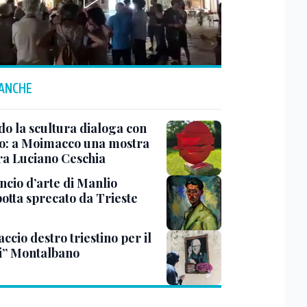
 ANCHE
o la scultura dialoga con
o: a Moimacco una mostra
ra Luciano Ceschia
ncio d’arte di Manlio
otta sprecato da Trieste
ccio destro triestino per il
i” Montalbano