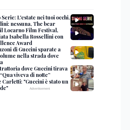
Serie: L'estate nei tuoi occhi,
dini: nessuna, The bear
 il Locarno Film Festival,
ata Isabella Rossellini con
ellence Award
nzoni di Guccini sparate a
 volume nella strada dove
va
trattoria dove Guccini tirava
 “Qua viveva di notte”
Carletti: "Guccini è stato un
de"