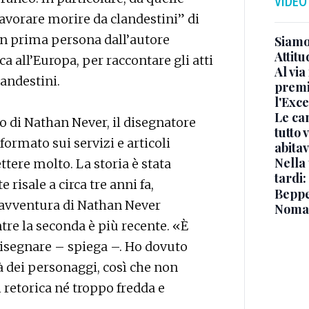
VIDEO
 lavorare morire da clandestini” di
 in prima persona dall’autore
Siamo 
Attitu
ica all’Europa, per raccontare gli atti
Al via
landestini.
premi
l'Exc
Le ca
 di Nathan Never, il disegnatore
tutto
formato sui servizi e articoli
abita
Nella 
ttere molto. La storia è stata
tardi:
risale a circa tre anni fa,
Beppe 
 avventura di Nathan Never
Noma
re la seconda è più recente. «È
 disegnare – spiega –. Ho dovuto
tà dei personaggi, così che non
i retorica né troppo fredda e