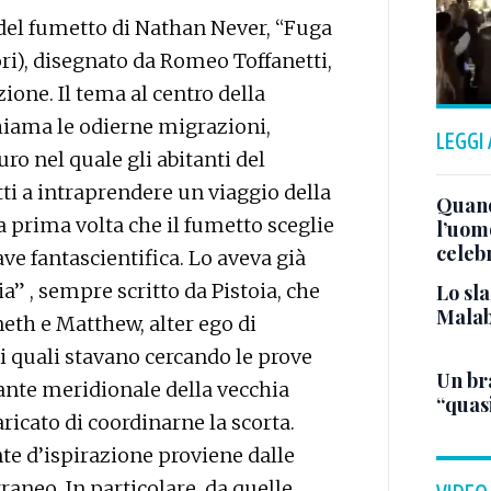
 del fumetto di Nathan Never, “Fuga
ori), disegnato da Romeo Toffanetti,
one. Il tema al centro della
hiama le odierne migrazioni,
LEGGI
o nel quale gli abitanti del
tti a intraprendere un viaggio della
Quand
a prima volta che il fumetto sceglie
l’uom
celeb
ve fantascientifica. Lo aveva già
a” , sempre scritto da Pistoia, che
Lo sla
Malab
neth e Matthew, alter ego di
i quali stavano cercando le prove
Un bra
ante meridionale della vecchia
“quas
ricato di coordinarne la scorta.
nte d’ispirazione proviene dalle
raneo. In particolare, da quelle