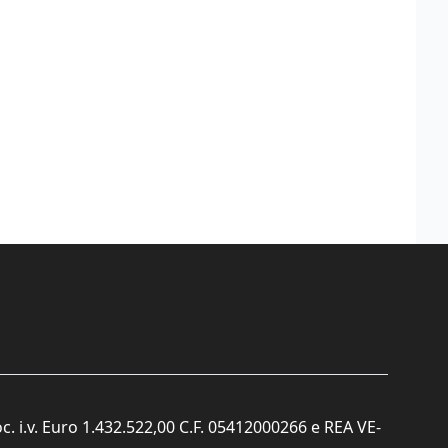
c. i.v. Euro 1.432.522,00 C.F. 05412000266 e REA VE-