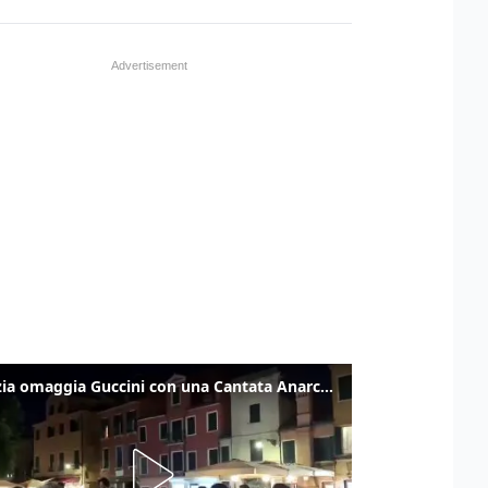
Venezia omaggia Guccini con una Cantata Anarchica in campo Santa Margherita