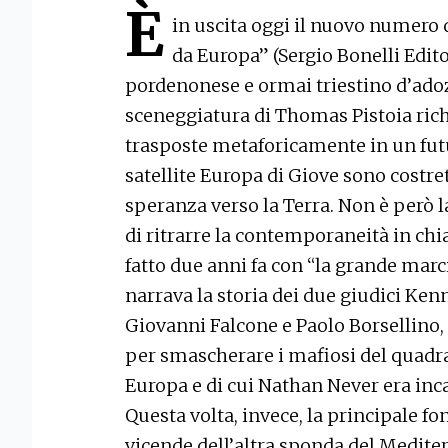
È
in uscita oggi il nuovo numero
da Europa” (Sergio Bonelli Edit
pordenonese e ormai triestino d’adozi
sceneggiatura di Thomas Pistoia ric
trasposte metaforicamente in un futur
satellite Europa di Giove sono costre
speranza verso la Terra. Non è però l
di ritrarre la contemporaneità in chia
fatto due anni fa con “la grande marci
narrava la storia dei due giudici Ken
Giovanni Falcone e Paolo Borsellino, 
per smascherare i mafiosi del quadr
Europa e di cui Nathan Never era inca
Questa volta, invece, la principale fo
vicende dell’altra sponda del Mediter