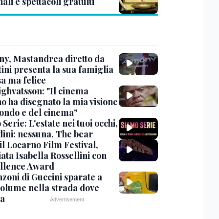
ali e spettacoli gratuiti
y, Mastandrea diretto da
ini presenta la sua famiglia
sa ma felice
ighvatsson: "Il cinema
no ha disegnato la mia visione
ondo e del cinema"
Serie: L'estate nei tuoi occhi,
dini: nessuna, The bear
 il Locarno Film Festival,
ata Isabella Rossellini con
ellence Award
nzoni di Guccini sparate a
 volume nella strada dove
va