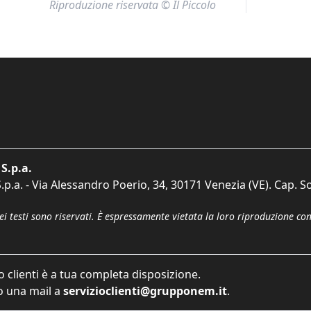
Riproduzione riservata © Il Piccolo
S.p.a.
p.a. - Via Alessandro Poerio, 34, 30171 Venezia (VE). Cap. So
dei testi sono riservati. È espressamente vietata la loro riproduzione co
o clienti è a tua completa disposizione.
 una mail a
servizioclienti@grupponem.it
.