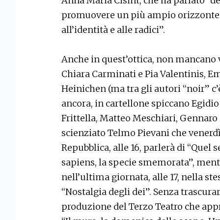
Anna Maria Cisint, che ha parlato “de
promuovere un più ampio orizzonte c
all’identità e alle radici”.
Anche in quest’ottica, non mancano v
Chiara Carminati e Pia Valentinis, Emi
Heinichen (ma tra gli autori “noir” c
ancora, in cartellone spiccano Egidio 
Frittella, Matteo Meschiari, Gennaro
scienziato Telmo Pievani che venerdì
Repubblica, alle 16, parlerà di “Quel
sapiens, la specie smemorata”, mentr
nell’ultima giornata, alle 17, nella st
“Nostalgia degli dei”. Senza trascura
produzione del Terzo Teatro che appr