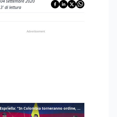
04 settembre 2020
3
' di lettura
De la Espriella: "In Colombia torneranno ordine, autorità e libertà"