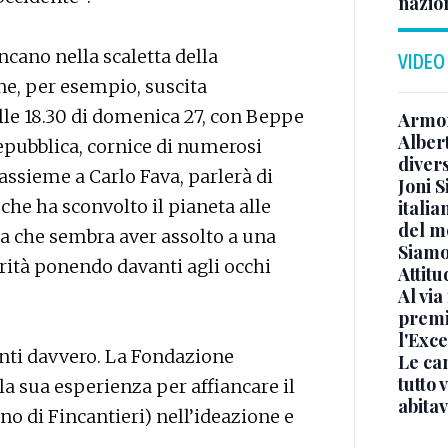
nazion
cano nella scaletta della
VIDEO
ne, per esempio, suscita
le 18.30 di domenica 27, con Beppe
Armon
Albert
epubblica, cornice di numerosi
diver
 assieme a Carlo Fava, parlerà di
Joni S
che ha sconvolto il pianeta alle
italia
del m
a che sembra aver assolto a una
Siamo 
rità ponendo davanti agli occhi
Attitu
Al via
premi
l'Exc
anti davvero. La Fondazione
Le ca
tutto
 sua esperienza per affiancare il
abita
o di Fincantieri) nell’ideazione e