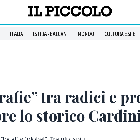
ITALIA
ISTRIA - BALCANI
MONDO
CULTURA E SPET
afie” tra radici e pr
e lo storico Cardin
local” e “global”. Tra gli ospiti