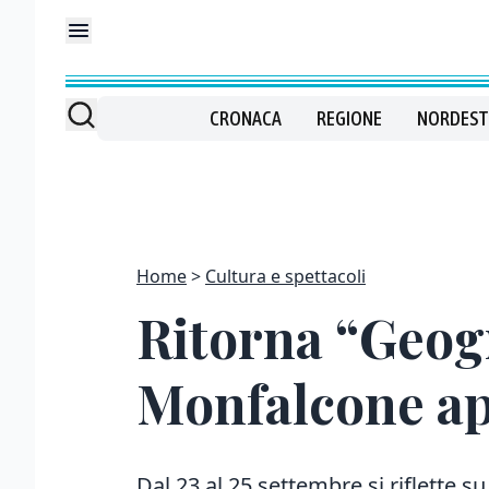
CRONACA
REGIONE
NORDEST
Home
Cultura e spettacoli
Ritorna “Geogr
Monfalcone apr
Dal 23 al 25 settembre si riflette su “