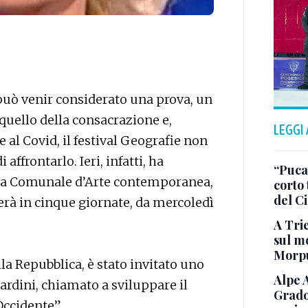
 può venir considerato una prova, un
quello della consacrazione e,
LEGGI
 al Covid, il festival Geografie non
ffrontarlo. Ieri, infatti, ha
“Puca”
ria Comunale d’Arte contemporanea,
corto 
del C
à in cinque giornate, da mercoledì
A Trie
sul mo
Morp
lla Repubblica, è stato invitato uno
Alpe 
ardini, chiamato a sviluppare il
Grado
Occidente”.