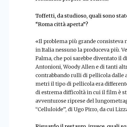
Toffetti, da studioso, quali sono stat
“Roma città aperta”?
«Il problema più grande consisteva nel
in Italia nessuno la produceva più. 
Palma, che poi sarebbe diventato il di
Antonioni, Woody Allen e di tanti altr
contrabbando rulli di pellicola dalle 
metri il tipo di pellicola era differen
di estrema difficoltà in cui il film è s
avventurose riprese del lungometrag
“Celluloide”, di Ugo Pirro, da cui Lizz
Riguardo il restauro, invece, quali so