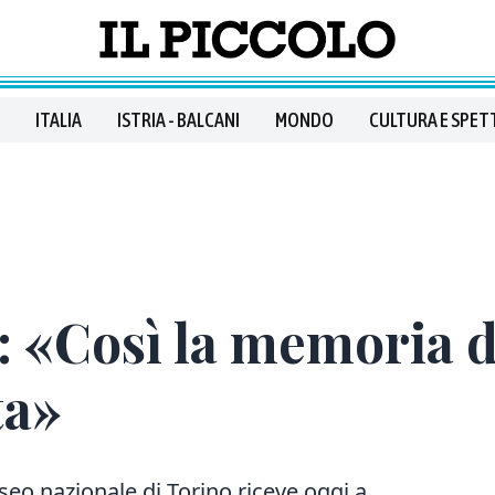
ITALIA
ISTRIA - BALCANI
MONDO
CULTURA E SPET
i: «Così la memoria 
ta»
seo nazionale di Torino riceve oggi a