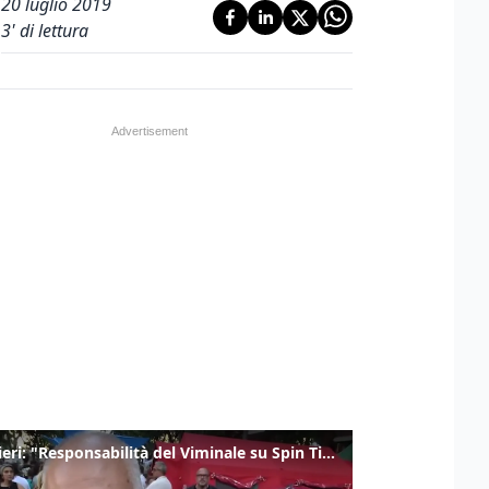
20 luglio 2019
3
' di lettura
Gualtieri: "Responsabilità del Viminale su Spin Time? La posizione dei partiti è nota"