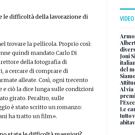
e le difficoltà della lavorazione di
VIDEO
Armon
Albert
 trovare la pellicola. Proprio così:
diver
Venne quindi mandato Carlo Di
Joni S
rettore della fotografia di
italia
del m
i, a cercare di comprare di
Siamo 
armate alleate. Così, ogni trecento
Attitu
te e ciò la dice lunga sulle condizioni
Al via
premi
tato girato. Peraltro, sulle
l'Exc
gio è stato scritto un romanzo:
Le ca
tutto
ani ha tratto un film».
abita
no state le difficoltà maggiori?