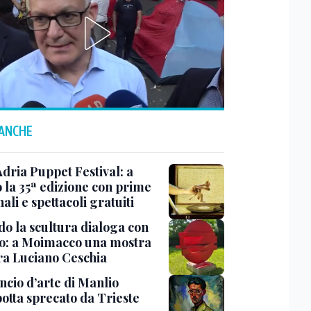
 ANCHE
Adria Puppet Festival: a
 la 35ª edizione con prime
ali e spettacoli gratuiti
o la scultura dialoga con
o: a Moimacco una mostra
ra Luciano Ceschia
ncio d’arte di Manlio
otta sprecato da Trieste