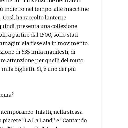
te con l’invenzione dei fratelli
 indietro nel tempo: alle macchine
i. Così, ha raccolto lanterne
quindi, presenta una collezione
i, a partire dal 1500, sono stati
 immagini sia fisse sia in movimento.
ezione di 535 mila manifesti, di
are attenzione per quelli del muto.
ila biglietti. Sì, è uno dei più
inema?
temporaneo. Infatti, nella stessa
o piacere “La La Land” e “Cantando