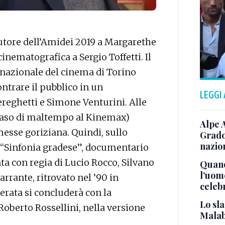
autore dell’Amidei 2019 a Margarethe
cinematografica a Sergio Toffetti. Il
 nazionale del cinema di Torino
ontrare il pubblico in un
LEGGI
eghetti e Simone Venturini. Alle
n caso di maltempo al Kinemax)
Alpe 
messe goriziana. Quindi, sullo
Grado
nazion
 “Sinfonia gradese”, documentario
ta con regia di Lucio Rocco, Silvano
Quand
l’uom
rrante, ritrovato nel ’90 in
celeb
rata si concluderà con la
Lo sla
Roberto Rossellini, nella versione
Malab