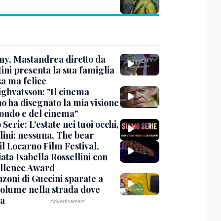
y, Mastandrea diretto da
ini presenta la sua famiglia
sa ma felice
ighvatsson: "Il cinema
no ha disegnato la mia visione
ondo e del cinema"
Serie: L'estate nei tuoi occhi,
dini: nessuna, The bear
 il Locarno Film Festival,
ata Isabella Rossellini con
ellence Award
nzoni di Guccini sparate a
 volume nella strada dove
va