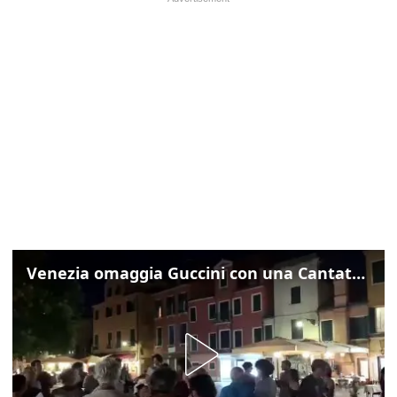
Venezia omaggia Guccini con una Cantata Anarchica in campo Santa Margherita