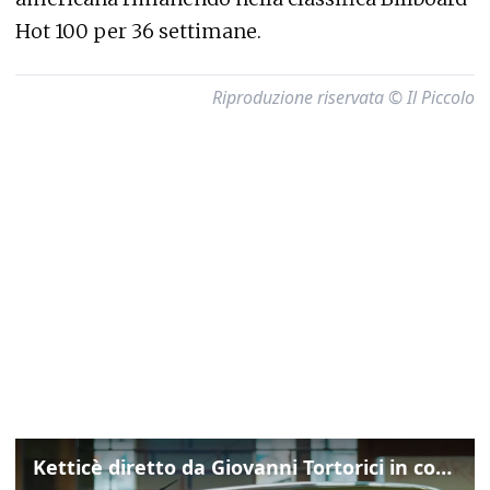
Hot 100 per 36 settimane.
Riproduzione riservata © Il Piccolo
Ketticè diretto da Giovanni Tortorici in concorso al Locarno Film Festival