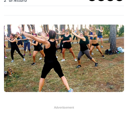
2
' di lettura