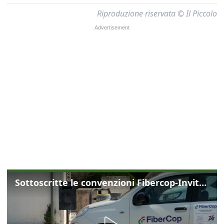
Riproduzione riservata © Il Piccolo
Sottoscritte le convenzioni Fibercop-Invitalia, fibra ottica per 477 mila civici