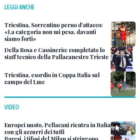
LEGGI ANCHE
Triestina, Sorrentino perno d’attacco:
«La categoria non mi pesa, davanti
siamo forti»
Della Rosa e Cassinerio: completato lo
staff tecnico della Pallacanestro Trieste
Triestina, esordio in Coppa Italia sul
campo del Lme
VIDEO
Europei nuoto, Pellacani rientra in Italia
con gli azzurri dei tuffi
Baresi, i tifosi del Milan si stringono