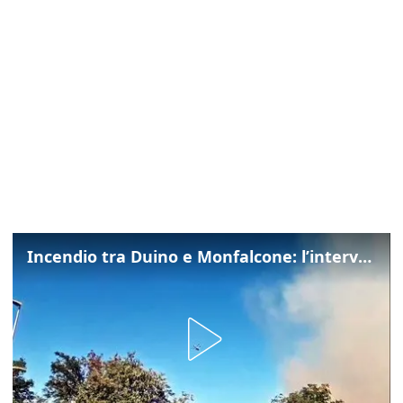
Incendio tra Duino e Monfalcone: l’intervento dei vigili del fuoco