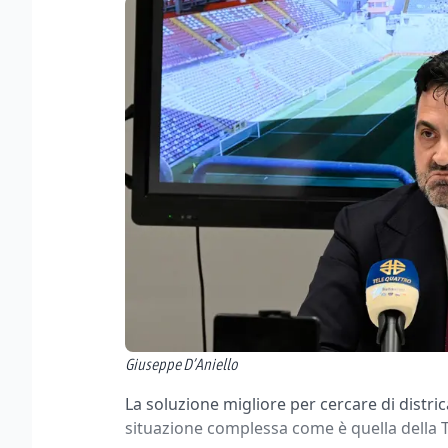
Giuseppe D’Aniello
La soluzione migliore per cercare di distric
situazione complessa come è quella della T