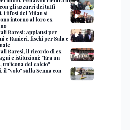
i nuoto, Pellacani rientra in
 con gli azzurri dei tuffi
, i tifosi del Milan si
ono intorno al loro ex
ano
ali Baresi: applausi per
i e Ranieri, fischi per Sala e
nale
li Baresi, il ricordo di ex
ni e istituzioni: "Era un
 un'icona del calcio"
, il "volo" sulla Senna con
l