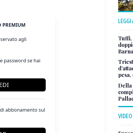
LEGGI
 PREMIUM
Tuffi,
servato agli
doppio
Barna
e password se hai
Tries
d’att
pesa, 
EDI
Della
comple
Palla
te di abbonamento sul
VIDEO