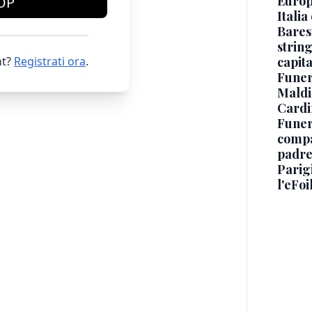
Europe
OP
Italia
Baresi
string
t?
Registrati ora
.
capit
Funer
Maldin
Cardi
Funera
compag
padre,
Parigi
l'eFoi