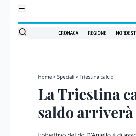
CRONACA
REGIONE
NORDEST
Home
Speciali
Triestina calcio
La Triestina ca
saldo arriverà
L’obiettivo del dg D’Aniello è di a