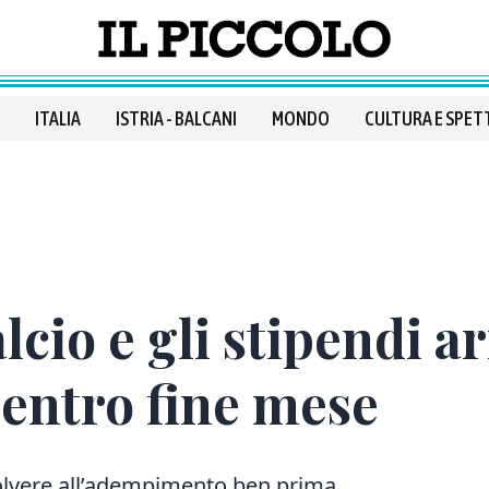
ITALIA
ISTRIA - BALCANI
MONDO
CULTURA E SPET
lcio e gli stipendi arr
 entro fine mese
ssolvere all’adempimento ben prima