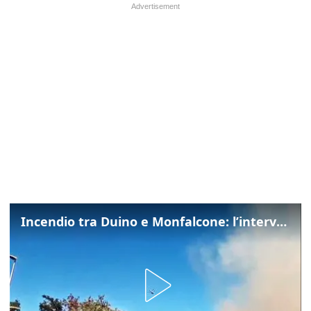
Incendio tra Duino e Monfalcone: l’intervento dei vigili del fuoco