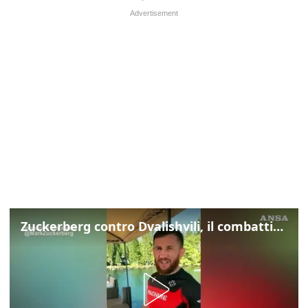
Zuckerberg contro Dvalishvili, il combattimento in mezzo a un lago