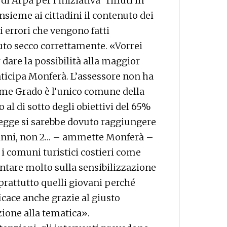
 di Arpa per l’iniziativa “rifiuti in
insieme ai cittadini il contenuto dei
li errori che vengono fatti
iuto secco correttamente. «Vorrei
r dare la possibilità alla maggior
anticipa Monferà. L’assessore non ha
ome Grado è l’unico comune della
 al di sotto degli obiettivi del 65%
 legge si sarebbe dovuto raggiungere
11 anni, non 2… – ammette Monferà –
i i comuni turistici costieri come
ntare molto sulla sensibilizzazione
prattutto quelli giovani perché
icace anche grazie al giusto
zione alla tematica».