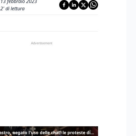
13 febbraio 2023
2
' di lettura
Delmastro, negato l'uso delle chat: le proteste di Avs e M5s