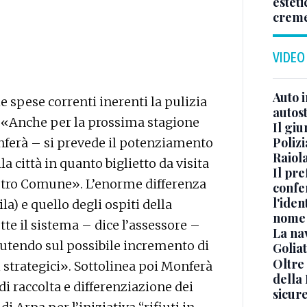
esteti
crem
VIDEO
Auto 
lle spese correnti inerenti la pulizia
autos
). «Anche per la prossima stagione
Il gi
Polizi
nferà – si prevede il potenziamento
Raiola
lla città in quanto biglietto da visita
Il pre
tro Comune». L’enorme differenza
confe
l'iden
a) e quello degli ospiti della
nome
tte il sistema – dice l’assessore –
La na
cutendo sul possibile incremento di
Golia
Oltre
i strategici». Sottolinea poi Monferà
della
di raccolta e differenziazione dei
sicur