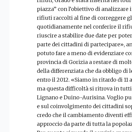
rifiuti, Grado è stata inserita nel tour
piazza” con l’obiettivo di analizzare 
rifiuti raccolti al fine di correggere g
quotidianamente nel conferire il rif
riuscire a stabilire due date per pote
parte dei cittadini di partecipare», 
potuto fare a meno di evidenziare c
provincia di Gorizia a restare di molto
della differenziata che da obbligo di
entro il 2012. «Siamo in ritardo di 
ma questa difficoltà si ritrova in tutt
Lignano e Duino-Aurisina. Voglio pu
e sul coinvolgimento dei cittadini so
credo che il cambiamento diventi eff
approccio da parte di tutta la popola