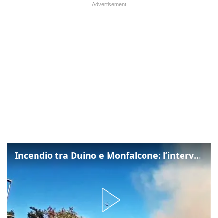
Incendio tra Duino e Monfalcone: l’intervento dei vigili del fuoco