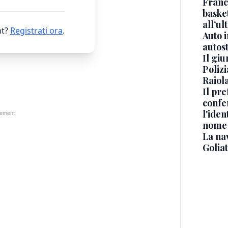
Franc
basket
all’ul
t?
Registrati ora
.
Auto 
autos
Il gi
Polizi
Raiola
Il pre
confe
l'iden
nome
La na
Golia