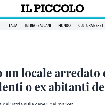
ITALIA
ISTRIA - BALCANI
MONDO
CULTURA E SPET
un locale arredato 
enti o ex abitanti de
dell’Istria sulle ceneri del market