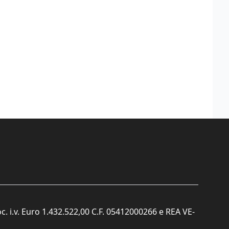
c. i.v. Euro 1.432.522,00 C.F. 05412000266 e REA VE-