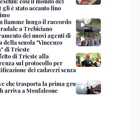
eschin: così il mondo del
 gli è stato accanto fino
timo
in fiamme lungo il raccordo
tradale a Trebiciano
uramento dei nuovi agenti di
a della scuola "Vincenzo
" di Trieste
fetto di Trieste alla
renza sul protocollo per
tificazione dei cadaveri senza
ve che trasporta la prima gru
th arriva a Monfalcone