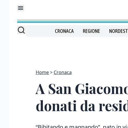
CRONACA
REGIONE
NORDEST
Home
Cronaca
A San Giacomo 
donati da resid
“Bibitando e magnando”, nato in via 