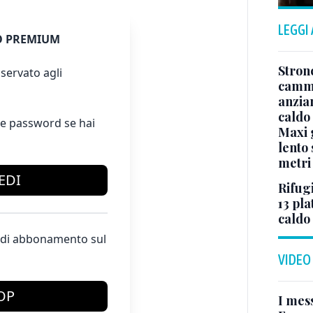
LEGGI
 PREMIUM
Stron
servato agli
cammi
anzia
caldo
e password se hai
Maxi g
lento 
metri
EDI
Rifugi
13 pla
caldo
te di abbonamento sul
VIDEO
OP
I mes