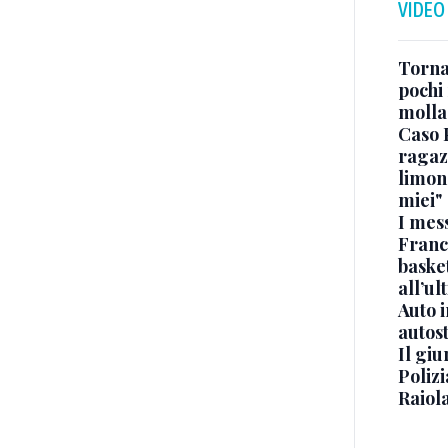
VIDEO
Torna
pochi 
molla
Caso 
ragaz
limona
miei"
I mes
Franc
basket
all’ul
Auto 
autos
Il gi
Polizi
Raiola