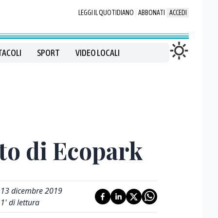
LEGGI IL QUOTIDIANO
ABBONATI
ACCEDI
TACOLI
SPORT
VIDEO LOCALI
to di Ecopark
13 dicembre 2019
1
' di lettura