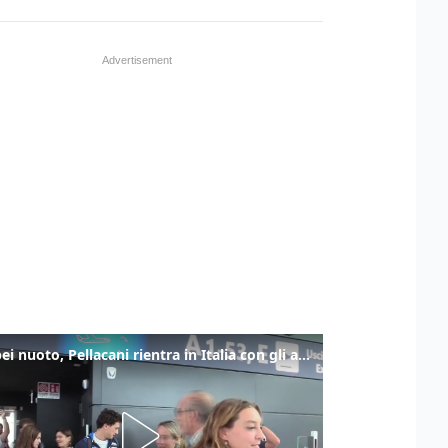
Europei nuoto, Pellacani rientra in Italia con gli azzurri dei tuffi