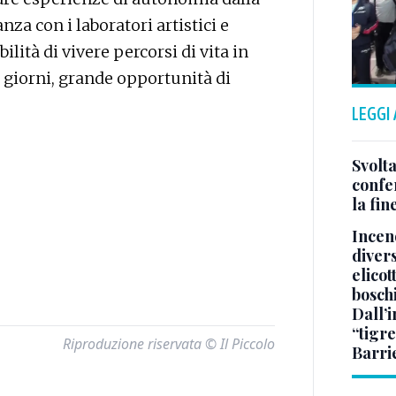
za con i laboratori artistici e
ilità di vivere percorsi di vita in
 giorni, grande opportunità di
LEGGI
Svolta
confer
la fin
Incend
divers
elicot
bosch
Dall’
“tigre
Riproduzione riservata © Il Piccolo
Barri