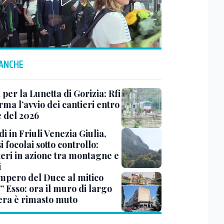
 ANCHE
 per la Lunetta di Gorizia: Rfi
ma l’avvio dei cantieri entro
e del 2026
i in Friuli Venezia Giulia,
i focolai sotto controllo:
teri in azione tra montagne e
i
impero del Duce al mitico
” Esso: ora il muro di largo
era è rimasto muto