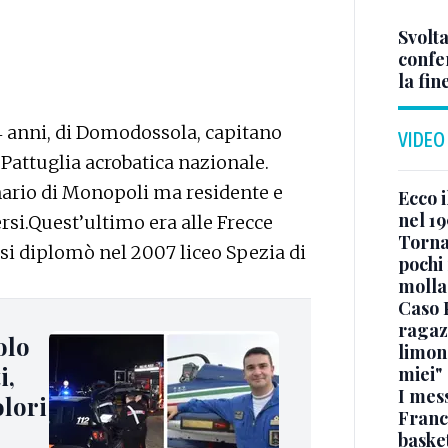
Svolta
confer
la fin
34 anni, di Domodossola, capitano
VIDEO
Pattuglia acrobatica nazionale.
inario di Monopoli ma residente e
Ecco i
nel 19
rsi.Quest’ultimo era alle Frecce
Torna
 si diplomò nel 2007 liceo Spezia di
pochi 
molla
Caso 
ragaz
olo
limona
i,
miei"
I mes
olori
Franc
basket