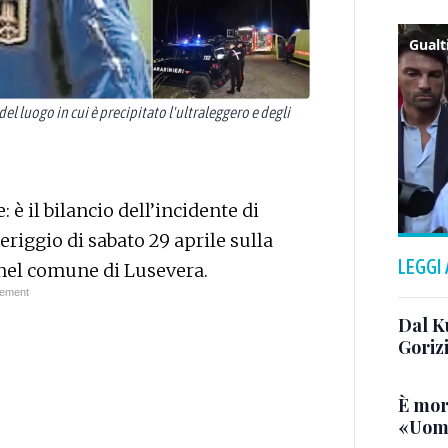
del luogo in cui è precipitato l'ultraleggero e degli
è il bilancio dell’incidente di
eriggio di sabato 29 aprile sulla
LEGGI
, nel comune di Lusevera.
Dal K
Goriz
È mor
«Uomo