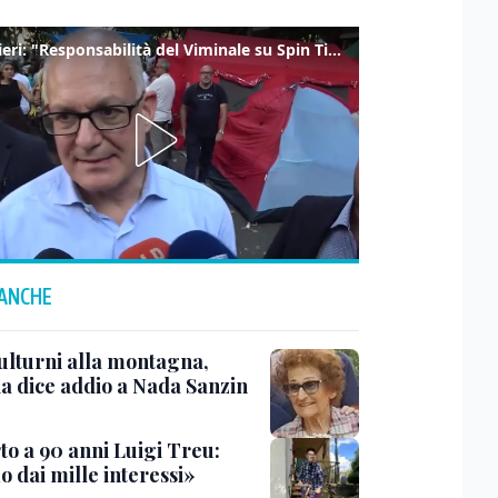
Gualtieri: "Responsabilità del Viminale su Spin Time? La posizione dei partiti è nota"
 ANCHE
ulturni alla montagna,
ia dice addio a Nada Sanzin
to a 90 anni Luigi Treu:
 dai mille interessi»