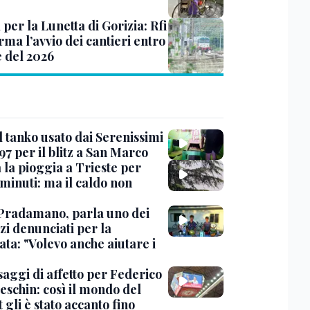
 per la Lunetta di Gorizia: Rfi
ma l’avvio dei cantieri entro
e del 2026
l tanko usato dai Serenissimi
97 per il blitz a San Marco
 la pioggia a Trieste per
minuti: ma il caldo non
Pradamano, parla uno dei
zi denunciati per la
ta: "Volevo anche aiutare i
saggi di affetto per Federico
eschin: così il mondo del
 gli è stato accanto fino