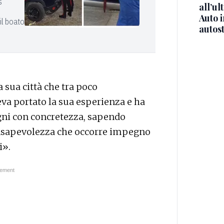
s
all’ul
Auto 
il boato
autos
 sua città che tra poco
eva portato la sua esperienza e ha
sogni con concretezza, sapendo
 consapevolezza che occorre impegno
i».