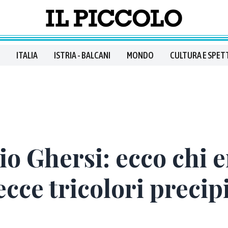
ITALIA
ISTRIA - BALCANI
MONDO
CULTURA E SPET
o Ghersi: ecco chi er
ecce tricolori precip