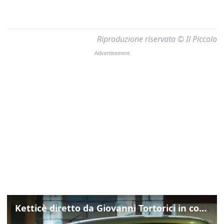
Riproduzione riservata © Il Piccolo
Ketticè diretto da Giovanni Tortorici in concorso al Locarno Film Festival