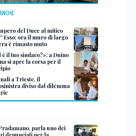
 ANCHE
impero del Duce al mitico
” Esso: ora il muro di largo
era è rimasto muto
 è il tuo sindaco?»: a Duino
na si apre la corsa per il
ipio
li a Trieste, il
osinistra diviso dal dilemma
rie
Pradamano, parla uno dei
zi denunciati per la