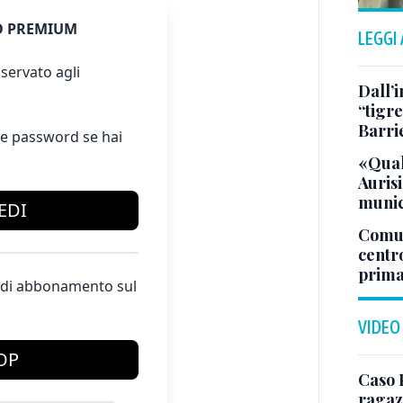
 PREMIUM
LEGGI
servato agli
Dall’
“tigre
Barri
e password se hai
«Qual
Aurisi
munic
EDI
Comuna
centr
prima
te di abbonamento sul
VIDEO
OP
Caso 
ragaz