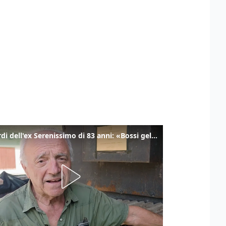
I ricordi dell'ex Serenissimo di 83 anni: «Bossi geloso di noi, in carcere mi cantavano l’inno di San Marco»