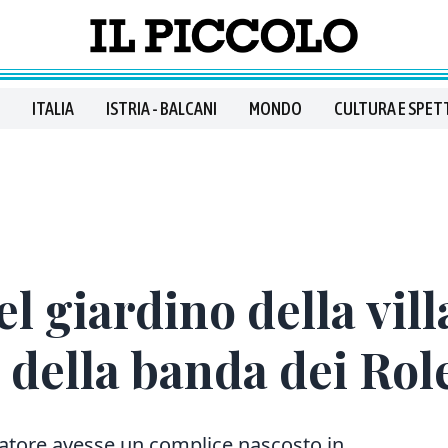
ITALIA
ISTRIA - BALCANI
MONDO
CULTURA E SPET
l giardino della vill
a della banda dei Rol
inatore avesse un complice nascosto in