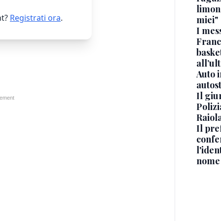
limona
t?
Registrati ora
.
miei"
I mes
Franc
basket
all’ul
Auto 
autos
Il gi
Polizi
Raiola
Il pre
confe
l'iden
nome