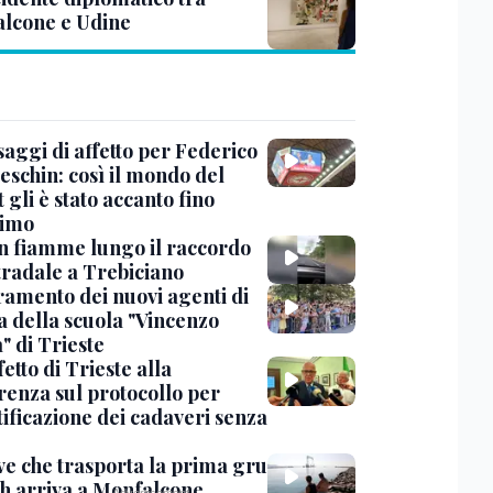
lcone e Udine
saggi di affetto per Federico
eschin: così il mondo del
 gli è stato accanto fino
timo
in fiamme lungo il raccordo
tradale a Trebiciano
uramento dei nuovi agenti di
a della scuola "Vincenzo
" di Trieste
fetto di Trieste alla
renza sul protocollo per
tificazione dei cadaveri senza
ve che trasporta la prima gru
th arriva a Monfalcone