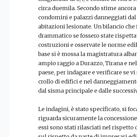
circa duemila. Secondo stime ancora 
condomini e palazzi danneggiati dal 
abitazioni lesionate. Un bilancio ch
drammatico se fossero state rispettat
costruzioni e osservate le norme edili
base si è mossa la magistratura alban
ampio raggio a Durazzo, Tirana e nel 
paese, per indagare e verificare se vi 
crollo di edifici e nel danneggiamen
dal sisma principale e dalle success
Le indagini, è stato specificato, si fo
riguarda sicuramente la concessione 
essi sono stati rilasciati nel rispett
sul rispetto da parte di impresari edil