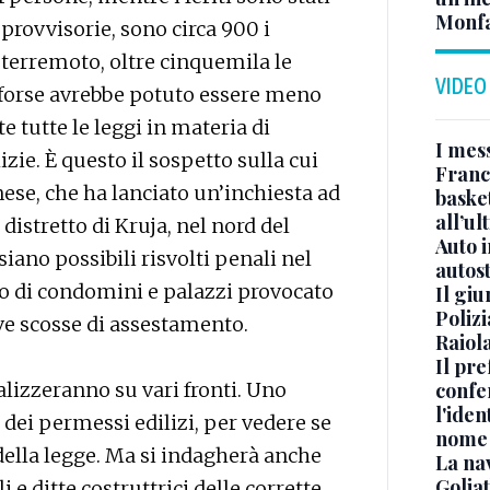
Monfa
provvisorie, sono circa 900 i
terremoto, oltre cinquemila le
VIDEO
e forse avrebbe potuto essere meno
e tutte le leggi in materia di
I mes
zie. È questo il sospetto sulla cui
Franc
ese, che ha lanciato un’inchiesta ad
basket
all’ul
distretto di Kruja, nel nord del
Auto 
siano possibili risvolti penali nel
autos
to di condomini e palazzi provocato
Il gi
Polizi
ive scosse di assestamento.
Raiola
Il pre
calizzeranno su vari fronti. Uno
confe
l'iden
dei permessi edilizi, per vedere se
nome
o della legge. Ma si indagherà anche
La na
Golia
i e ditte costruttrici delle corrette