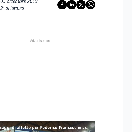
05 dicembre 2019
3
' di lettura
I messaggi di affetto per Federico Franceschin: così il mondo del basket gli è stato accanto fino all’ultimo