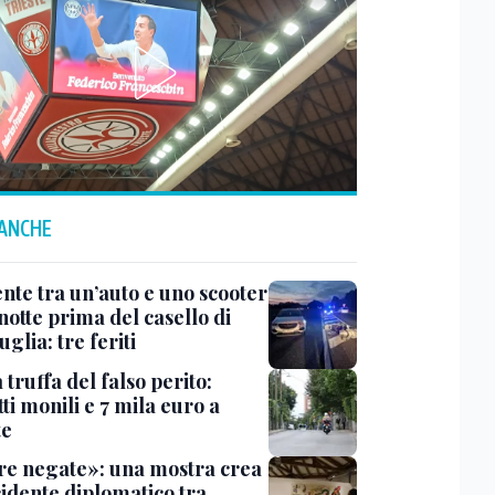
 ANCHE
ente tra un’auto e uno scooter
notte prima del casello di
glia: tre feriti
truffa del falso perito:
tti monili e 7 mila euro a
te
e negate»: una mostra crea
cidente diplomatico tra