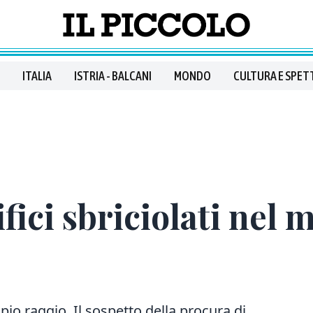
ITALIA
ISTRIA - BALCANI
MONDO
CULTURA E SPET
ifici sbriciolati nel 
pio raggio. Il sospetto della procura di