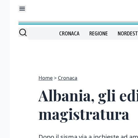
CRONACA
REGIONE
NORDEST
Home
Cronaca
Albania, gli ed
magistratura
Dopo il sisma via a inchieste ad am