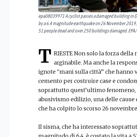
epa08039971 A cyclist passes a damaged building in D
by a 6.4 magnitude earthquake on 26 November 2019, th
51 people dead and over 250 buildings damaged. EPA/
T
RIESTE Non solo la forza della 
arginabile. Ma anche la respon
ignote “mani sulla città” che hanno v
cemento per costruire case e condom
soprattutto quest’ultimo fenomeno, 
abusivismo edilizio, una delle cause 
che ha colpito lo scorso 26 novembre 
Il sisma, che ha interessato soprattu
magnitudo di 6,4, è costato la vita a 5