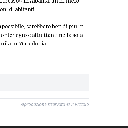
permesso» in Albania, un numero
ni di abitanti.
ossibile, sarebbero ben di più in
Montenegro e altrettanti nella sola
70mila in Macedonia. —
Riproduzione riservata © Il Piccolo