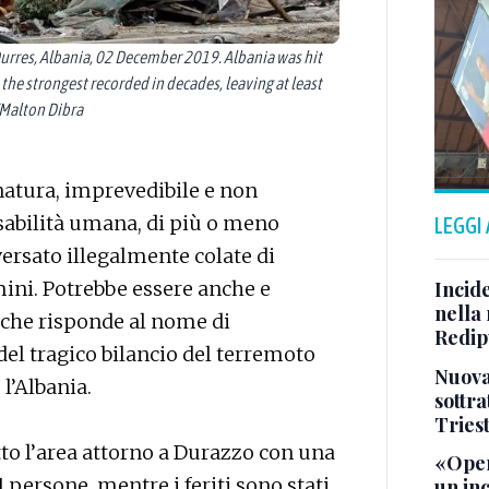
urres, Albania, 02 December 2019. Albania was hit
e strongest recorded in decades, leaving at least
Malton Dibra
natura, imprevedibile e non
sabilità umana, di più o meno
LEGGI
ersato illegalmente colate di
Incid
ini. Potrebbe essere anche e
nella 
che risponde al nome di
Redipu
del tragico bilancio del terremoto
Nuova 
l’Albania.
sottra
Tries
tto l’area attorno a Durazzo con una
«Oper
1 persone, mentre i feriti sono stati
un in