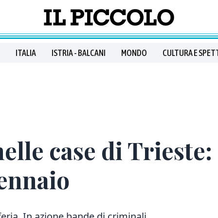
ITALIA
ISTRIA - BALCANI
MONDO
CULTURA E SPET
elle case di Trieste:
gennaio
feria. In azione bande di criminali