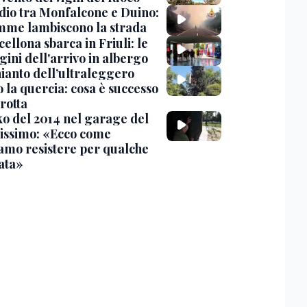
dio tra Monfalcone e Duino:
amme lambiscono la strada
cellona sbarca in Friuli: le
ini dell'arrivo in albergo
hianto dell’ultraleggero
 la quercia: cosa è successo
rotta
nko del 2014 nel garage del
issimo: «Ecco come
amo resistere per qualche
ata»