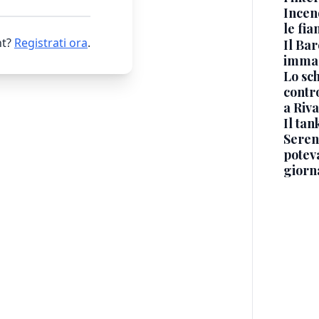
Incen
le fi
t?
Registrati ora
.
Il Bar
immag
Lo sc
contro
a Riva
Il ta
Seren
potev
giorn