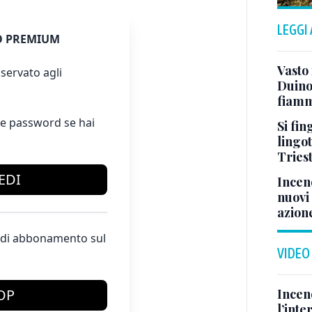
LEGGI
 PREMIUM
Vasto
servato agli
Duino:
fiamm
e password se hai
Si fin
lingot
Tries
EDI
Incend
nuovi 
azion
te di abbonamento sul
VIDEO
Incen
OP
l’inte