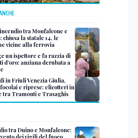
 ANCHE
 incendio tra Monfalcone e
 chiusa la statale 14, le
e vicine alla ferrovia
ge un ispettore e fa razzia di
ti d’oro: anziana derubata a
te
i in Friuli Venezia Giulia,
focolai e riprese: elicotteri in
e tra Tramonti e Trasaghis
dio tra Duino e Monfalcone:
rvento dei vigili del fuoco