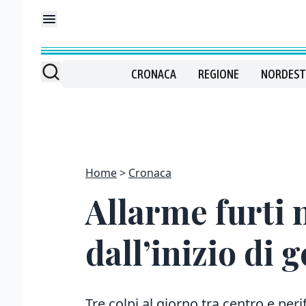
CRONACA
REGIONE
NORDEST
Home
Cronaca
Allarme furti n
dall’inizio di 
Tre colpi al giorno tra centro e peri