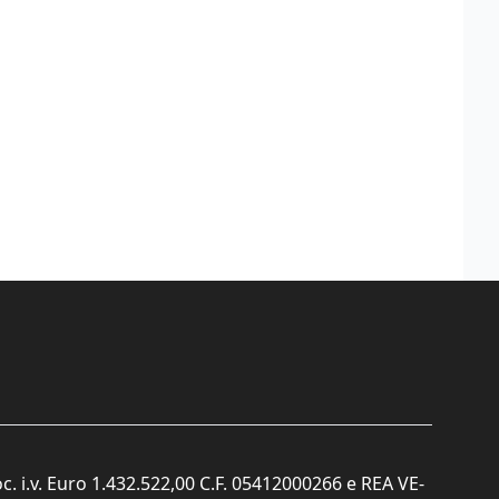
c. i.v. Euro 1.432.522,00 C.F. 05412000266 e REA VE-