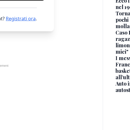
Ecco i
nel 19
Torna
t?
Registrati ora
.
pochi 
molla
Caso 
ragaz
limona
miei"
I mes
Franc
basket
all’ul
Auto 
autos