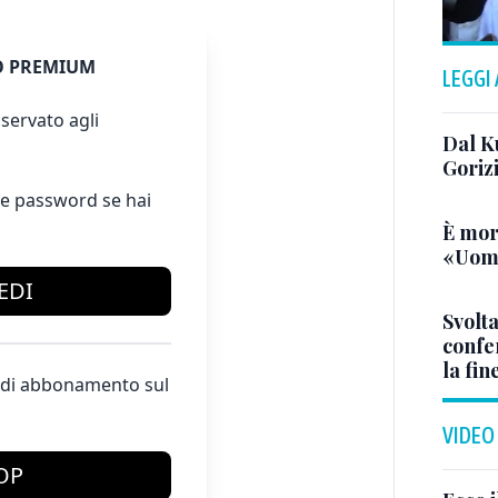
 PREMIUM
LEGGI
servato agli
Dal K
Goriz
e password se hai
È mor
«Uomo
EDI
Svolta
confer
la fin
te di abbonamento sul
VIDEO
OP