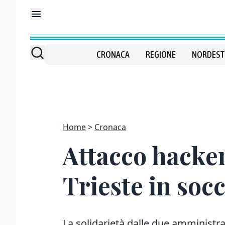
CRONACA
REGIONE
NORDEST
Home
Cronaca
Attacco hacker
Trieste in so
La solidarietà dalle due amministraz