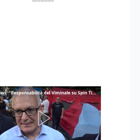
Gualtieri: "Responsabilità del Viminale su Spin Time? La posizione dei partiti è nota"