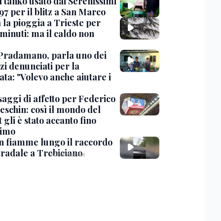
l tanko usato dai Serenissimi
97 per il blitz a San Marco
 la pioggia a Trieste per
minuti: ma il caldo non
Pradamano, parla uno dei
zi denunciati per la
ta: "Volevo anche aiutare i
saggi di affetto per Federico
eschin: così il mondo del
 gli è stato accanto fino
timo
in fiamme lungo il raccordo
tradale a Trebiciano