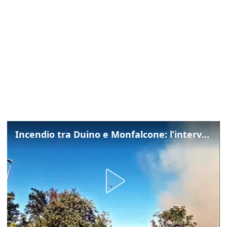
Incendio tra Duino e Monfalcone: l’intervento dei vigili del fuoco