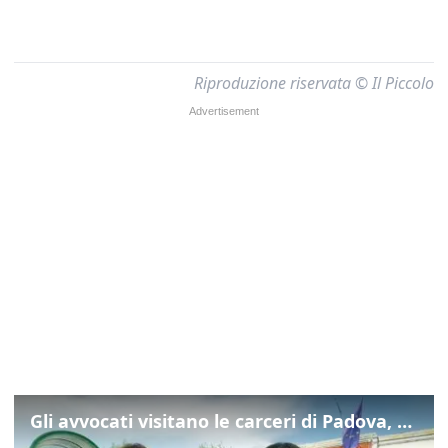
Riproduzione riservata © Il Piccolo
Gli avvocati visitano le carceri di Padova, ecco cosa hanno trovato