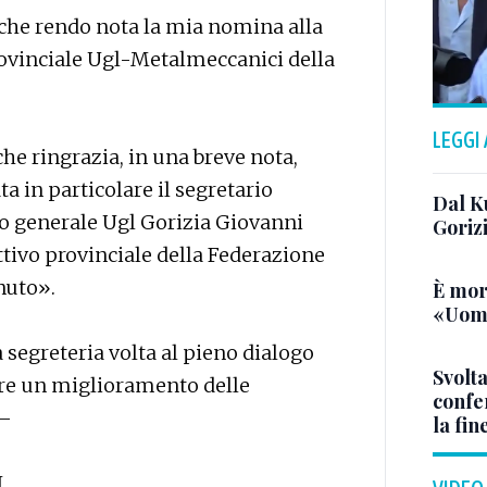
 che rendo nota la mia nomina alla
ovinciale Ugl-Metalmeccanici della
LEGGI
e ringrazia, in una breve nota,
ta in particolare il segretario
Dal K
io generale Ugl Gorizia Giovanni
Goriz
ttivo provinciale della Federazione
nuto».
È mor
«Uomo
 segreteria volta al pieno dialogo
Svolta
nere un miglioramento delle
confer
 —
la fin
I