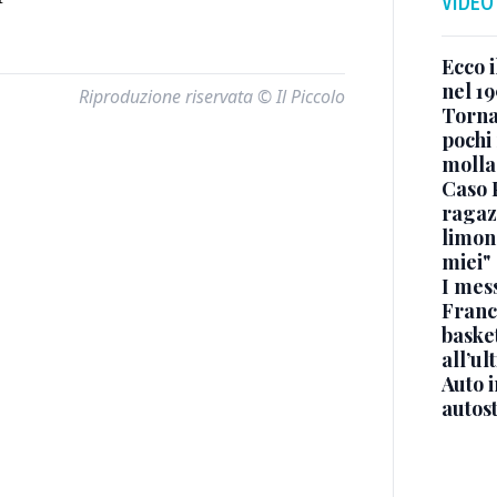
VIDEO
Ecco i
nel 19
Riproduzione riservata © Il Piccolo
Torna
pochi 
molla
Caso 
ragaz
limona
miei"
I mes
Franc
basket
all’ul
Auto 
autos