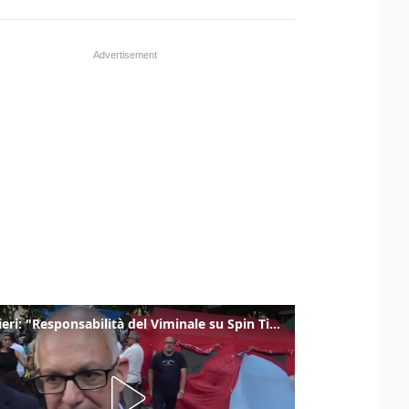
Gualtieri: "Responsabilità del Viminale su Spin Time? La posizione dei partiti è nota"