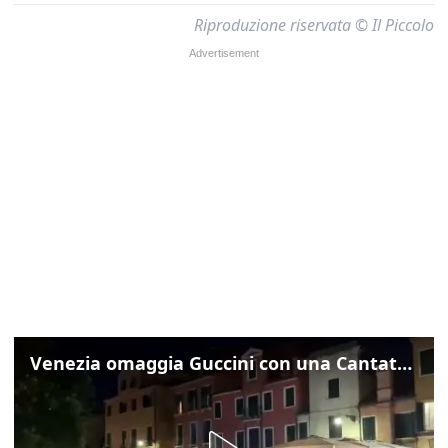
Riproduzione riservata © Il Piccolo
Venezia omaggia Guccini con una Cantata Anarchica in campo Santa Margherita