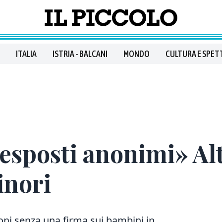
ITALIA
ISTRIA - BALCANI
MONDO
CULTURA E SPET
 esposti anonimi» Alt
inori
oni senza una firma sui bambini in