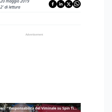
20 maggio 2019
2
' di lettura
Gualtieri: "Responsabilità del Viminale su Spin Time? La posizione dei partiti è nota"