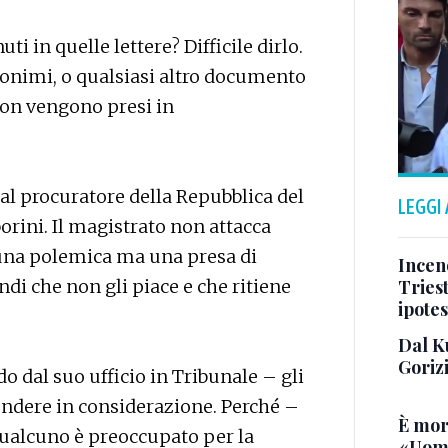
ti in quelle lettere? Difficile dirlo.
anonimi, o qualsiasi altro documento
 non vengono presi in
al procuratore della Repubblica del
LEGGI
rini. Il magistrato non attacca
 una polemica ma una presa di
Incend
i che non gli piace e che ritiene
Triest
ipotes
Dal K
Goriz
o dal suo ufficio in Tribunale – gli
ndere in considerazione. Perché –
È mor
qualcuno è preoccupato per la
«Uomo