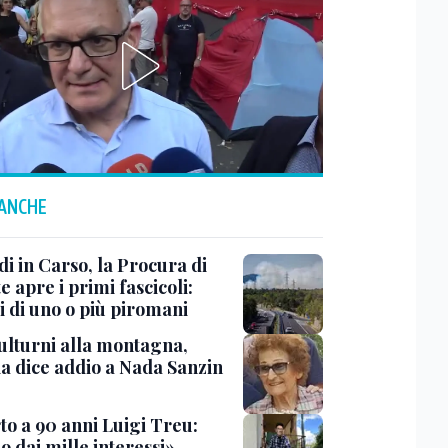
 ANCHE
i in Carso, la Procura di
e apre i primi fascicoli:
i di uno o più piromani
ulturni alla montagna,
ia dice addio a Nada Sanzin
to a 90 anni Luigi Treu:
 dai mille interessi»