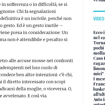
n sofferenza o in difficoltà, se si
ognome. Chi fa segnalazioni
finitiva è un incivile, perché non
VIDEO
o gesto. Ed è un gesto inutile –
Ecco i
viene presa in considerazione. Un
nel 19
 non è attendibile e peraltro si
Torna
pochi 
molla
Caso 
ietro alle accuse mosse nei confronti
ragaz
nadempienti nel loro ruolo di
limona
miei"
ondere ben altre intenzioni: c’è chi,
I mes
i il diretto interessato con scopi
Franc
dicarsi della moglie, o viceversa. O,
basket
all’ul
te avvelenato. E così via.
Auto 
autos