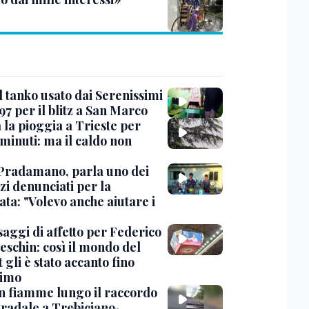
l tanko usato dai Serenissimi
97 per il blitz a San Marco
 la pioggia a Trieste per
minuti: ma il caldo non
Pradamano, parla uno dei
zi denunciati per la
ta: "Volevo anche aiutare i
saggi di affetto per Federico
eschin: così il mondo del
 gli è stato accanto fino
timo
in fiamme lungo il raccordo
tradale a Trebiciano