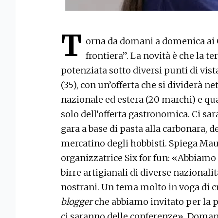
T
orna da domani a domenica ai G
frontiera”. La novità è che la te
potenziata sotto diversi punti di vis
(35), con un’offerta che si dividerà ne
nazionale ed estera (20 marchi) e qu
solo dell’offerta gastronomica. Ci s
gara a base di pasta alla carbonara, de
mercatino degli hobbisti. Spiega Maur
organizzatrice Six for fun: «Abbiamo
birre artigianali di diverse nazionali
nostrani. Un tema molto in voga di c
blogger
che abbiamo invitato per la 
ci saranno delle conferenze». Domani 