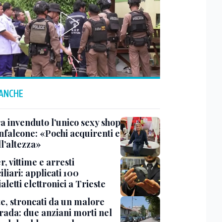
 ANCHE
a invenduto l’unico sexy shop
nfalcone: «Pochi acquirenti e
l’altezza»
r, vittime e arresti
liari: applicati 100
aletti elettronici a Trieste
te, stroncati da un malore
trada: due anziani morti nel