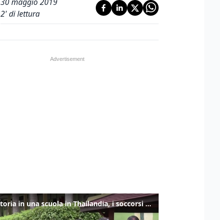
30 maggio 2019
2
' di lettura
Sparatoria in una scuola in Thailandia, i soccorsi sul posto