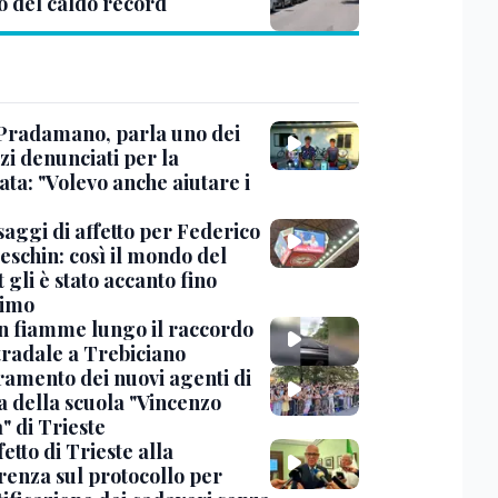
o del caldo record
Pradamano, parla uno dei
zi denunciati per la
ta: "Volevo anche aiutare i
saggi di affetto per Federico
eschin: così il mondo del
 gli è stato accanto fino
timo
in fiamme lungo il raccordo
tradale a Trebiciano
uramento dei nuovi agenti di
a della scuola "Vincenzo
" di Trieste
fetto di Trieste alla
renza sul protocollo per