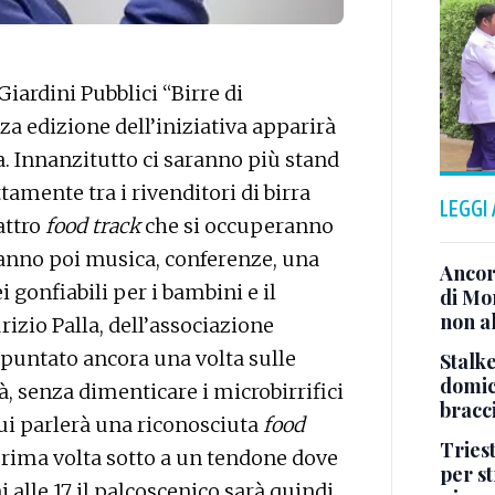
iardini Pubblici “Birre di
rza edizione dell’iniziativa apparirà
ta. Innanzitutto ci saranno più stand
ttamente tra i rivenditori di birra
LEGGI
attro
food track
che si occuperanno
aranno poi musica, conferenze, una
Ancor
i gonfiabili per i bambini e il
di Mo
non al
izio Palla, dell’associazione
 puntato ancora una volta sulle
Stalke
domici
tà, senza dimenticare i microbirrifici
bracci
ui parlerà una riconosciuta
food
Tries
prima volta sotto a un tendone dove
per s
alle 17 il palcoscenico sarà quindi