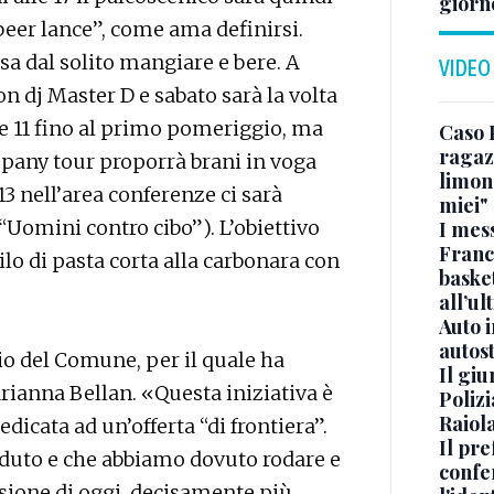
giorn
beer lance”, come ama definirsi.
sa dal solito mangiare e bere. A
VIDEO
on dj Master D e sabato sarà la volta
le 11 fino al primo pomeriggio, ma
Caso 
ragaz
mpany tour proporrà brani in voga
limona
 13 nell’area conferenze ci sarà
miei"
“Uomini contro cibo”). L’obiettivo
I mes
Franc
lo di pasta corta alla carbonara con
basket
all’ul
Auto 
autos
o del Comune, per il quale ha
Il gi
Arianna Bellan. «Questa iniziativa è
Polizi
Raiola
dicata ad un’offerta “di frontiera”.
Il pre
duto e che abbiamo dovuto rodare e
confe
rsione di oggi, decisamente più