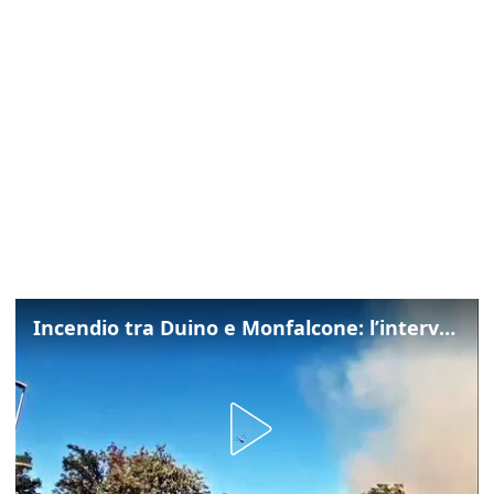
Incendio tra Duino e Monfalcone: l’intervento dei vigili del fuoco