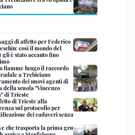
ciano
saggi di affetto per Federico
eschin: così il mondo del
 gli è stato accanto fino
timo
in fiamme lungo il raccordo
tradale a Trebiciano
uramento dei nuovi agenti di
a della scuola "Vincenzo
" di Trieste
fetto di Trieste alla
renza sul protocollo per
tificazione dei cadaveri senza
ve che trasporta la prima gru
th arriva a Monfalcone