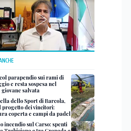
 ANCHE
col parapendio sui rami di
ggio e resta sospesa nel
: giovane salvata
ella dello Sport di Barcola,
l progetto dei vincitori:
tura coperta e campi da padel
o incendio sul Carso: spenti
 a Trebiciano e tra Gropada e