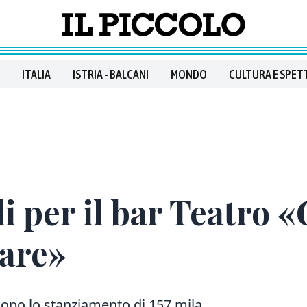
ITALIA
ISTRIA - BALCANI
MONDO
CULTURA E SPET
i per il bar Teatro «G
lare»
opo lo stanziamento di 157 mila