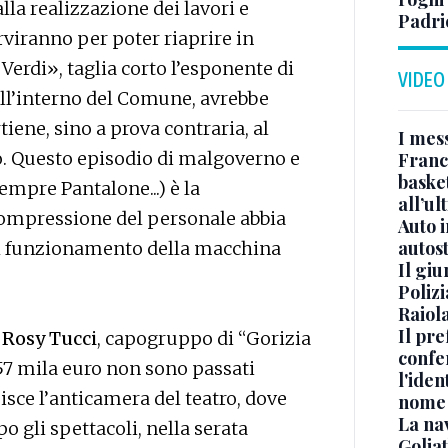
lla realizzazione dei lavori e
Padri
rviranno per poter riaprire in
 Verdi», taglia corto l’esponente di
VIDEO
all’interno del Comune, avrebbe
iene, sino a prova contraria, al
I mes
to. Questo episodio di malgoverno e
Franc
basket
empre Pantalone...) è la
all’ul
ompressione del personale abbia
Auto 
autos
ul funzionamento della macchina
Il gi
Polizi
Raiola
Il pre
i
Rosy Tucci
, capogruppo di “Gorizia
confe
157 mila euro non sono passati
l'iden
isce l’anticamera del teatro, dove
nome
La na
o gli spettacoli, nella serata
Golia