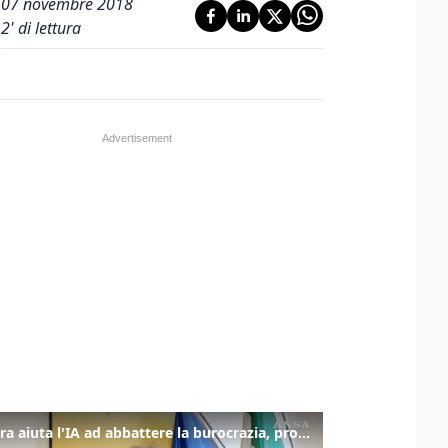
07 novembre 2018
2
' di lettura
La fibra aiuta l'IA ad abbattere la burocrazia, progetto pilota in Veneto