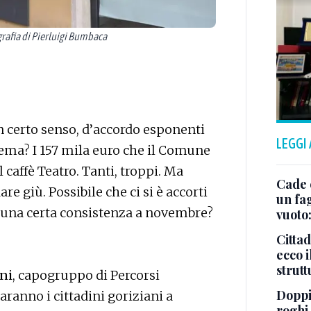
rafia di Pierluigi Bumbaca
un certo senso, d’accordo esponenti
LEGGI
tema? I 157 mila euro che il Comune
caffè Teatro. Tanti, troppi. Ma
Cade 
re giù. Possibile che ci si è accorti
un fa
di una certa consistenza a novembre?
vuoto
Cittad
ecco i
strut
ni
, capogruppo di Percorsi
Doppi
aranno i cittadini goriziani a
roghi