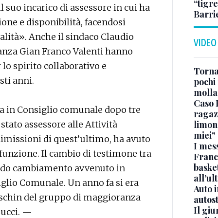
“tigre
il suo incarico di assessore in cui ha
Barri
ne e disponibilità, facendosi
alità». Anche il sindaco Claudio
VIDEO
anza Gian Franco Valenti hanno
 lo spirito collaborativo e
Torna
sti anni.
pochi 
molla
Caso 
rna in Consiglio comunale dopo tre
ragaz
tato assessore alle Attività
limona
miei"
dimissioni di quest’ultimo, ha avuto
I mes
 funzione. Il cambio di testimone tra
Franc
basket
ondo cambiamento avvenuto in
all’ul
glio Comunale. Un anno fa si era
Auto 
eschin del gruppo di maggioranza
autos
Il gi
Cucci. —