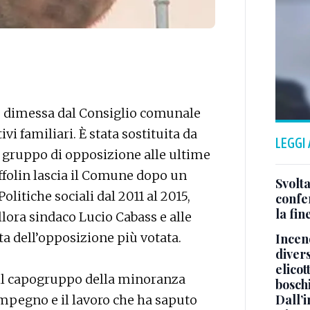
i è dimessa dal Consiglio comunale
 familiari. È stata sostituita da
LEGGI
el gruppo di opposizione alle ultime
ffolin lascia il Comune dopo un
Svolta
olitiche sociali dal 2011 al 2015,
confer
la fin
lora sindaco Lucio Cabass e alle
ta dell’opposizione più votata.
Incend
divers
elicot
il capogruppo della minoranza
bosch
Dall’
impegno e il lavoro che ha saputo