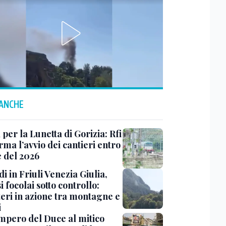
 ANCHE
 per la Lunetta di Gorizia: Rfi
ma l’avvio dei cantieri entro
e del 2026
i in Friuli Venezia Giulia,
i focolai sotto controllo:
teri in azione tra montagne e
i
impero del Duce al mitico