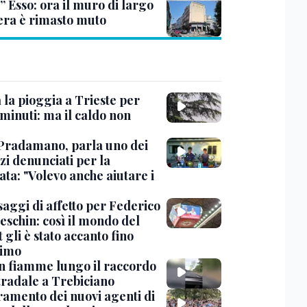
” Esso: ora il muro di largo
era è rimasto muto
 la pioggia a Trieste per
minuti: ma il caldo non
Pradamano, parla uno dei
zi denunciati per la
ta: "Volevo anche aiutare i
saggi di affetto per Federico
eschin: così il mondo del
 gli è stato accanto fino
timo
in fiamme lungo il raccordo
tradale a Trebiciano
uramento dei nuovi agenti di