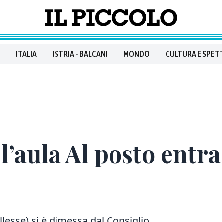
ITALIA
ISTRIA - BALCANI
MONDO
CULTURA E SPET
 l’aula Al posto entr
e
llesse) si è dimessa dal Consiglio