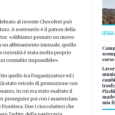
elebrato al recente Chocofest può
turo. A sostenerlo è il patron della
LEGGI
ittor: «Abbiamo pensato un nuovo
on un abbinamento inusuale, quello
Campo
La curiosità è stata molta proprio
scomp
corso
 un connubio impossibile».
Lavori
munici
o quello tra l’organizzatore ed i
cambi
 già stato veicolo di promozione con
trasf
Picchi
sazzo, in cui era stato esaltato il
madre 
per proseguire poi con i masterclass
mia fi
Frontiera. Due i cioccolatieri che
iero Zerbin, della pasticceria