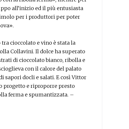
ppo all’inizio ed il più entusiasta
timolo per i produttori per poter
uova».
ra cioccolato e vino è stata la
bolla Collavini. Il dolce ha superato
trati di cioccolato bianco, ribolla e
cioglieva con il calore del palato
i sapori docli e salati. E così Vittor
to progetto e riproporre presto
bolla ferma e spumantizzata. –