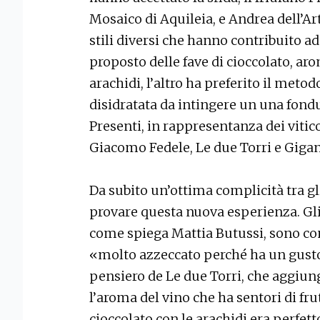
Mosaico di Aquileia, e Andrea dell’A
stili diversi che hanno contribuito ad 
proposto delle fave di cioccolato, aro
arachidi, l’altro ha preferito il meto
disidratata da intingere un una fondu
Presenti, in rappresentanza dei vitico
Giacomo Fedele, Le due Torri e Gigan
Da subito un’ottima complicità tra g
provare questa nuova esperienza. Gli
come spiega Mattia Butussi, sono con 
«molto azzeccato perché ha un gusto f
pensiero de Le due Torri, che aggiung
l’aroma del vino che ha sentori di fr
cioccolato con le arachidi era perfet