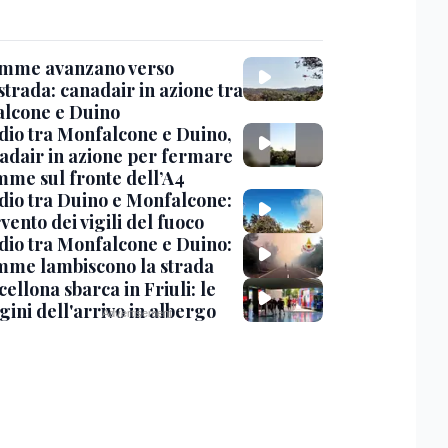
amme avanzano verso
strada: canadair in azione tra
lcone e Duino
dio tra Monfalcone e Duino,
nadair in azione per fermare
amme sul fronte dell’A4
dio tra Duino e Monfalcone:
rvento dei vigili del fuoco
dio tra Monfalcone e Duino:
amme lambiscono la strada
cellona sbarca in Friuli: le
ini dell'arrivo in albergo