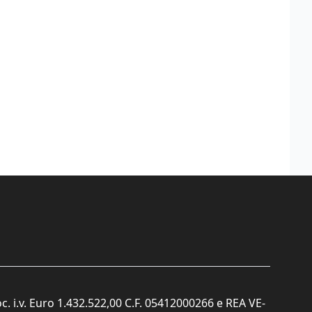
c. i.v. Euro 1.432.522,00 C.F. 05412000266 e REA VE-