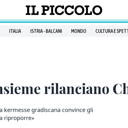
ITALIA
ISTRIA - BALCANI
MONDO
CULTURA E SPET
nsieme rilanciano C
la kermesse gradiscana convince gli
da riproporre»