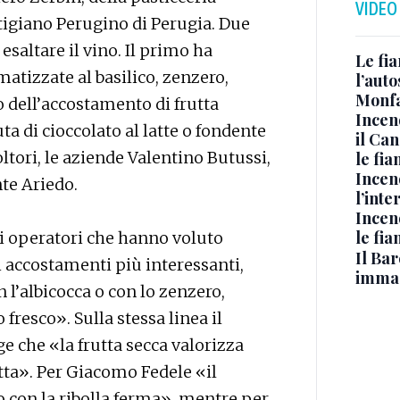
VIDEO
rtigiano Perugino di Perugia. Due
esaltare il vino. Il primo ha
Le fi
matizzate al basilico, zenzero,
l’auto
Monfa
do dell’accostamento di frutta
Incen
ta di cioccolato al latte o fondente
il Ca
ltori, le aziende Valentino Butussi,
le fi
Incen
te Ariedo.
l’inte
Incen
le fi
li operatori che hanno voluto
Il Bar
 accostamenti più interessanti,
immag
l’albicocca o con lo zenzero,
resco». Sulla stessa linea il
e che «la frutta secca valorizza
utta». Per Giacomo Fedele «il
to con la ribolla ferma», mentre per