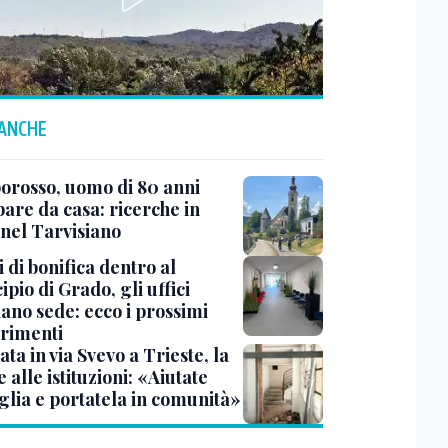
 ANCHE
rosso, uomo di 80 anni
are da casa: ricerche in
 nel Tarvisiano
 di bonifica dentro al
pio di Grado, gli uffici
ano sede: ecco i prossimi
erimenti
ata in via Svevo a Trieste, la
alle istituzioni: «Aiutate
glia e portatela in comunità»