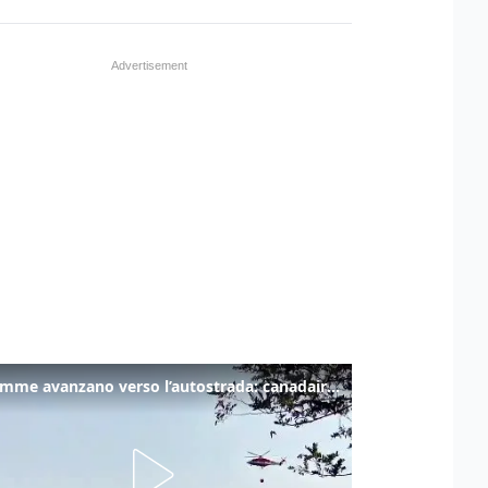
Le fiamme avanzano verso l’autostrada: canadair in azione tra Monfalcone e Duino