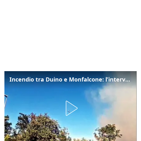
Incendio tra Duino e Monfalcone: l’intervento dei vigili del fuoco