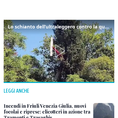
Lo schianto dell’ultraleggero contro la quercia: cosa è successo a Rivarotta
LEGGI ANCHE
Incendi in Friuli Venezia Giulia, nuovi
focolai e riprese: elicotteri in azione tra
Tramonti e Trasaghis