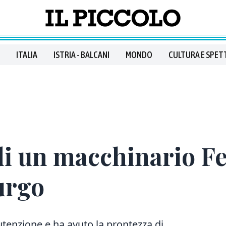
ITALIA
ISTRIA - BALCANI
MONDO
CULTURA E SPET
di un macchinario Fe
urgo
enzione e ha avuto la prontezza di