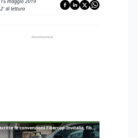
15 maggio 2019
2
' di lettura
Sottoscritte le convenzioni Fibercop-Invitalia, fibra ottica per 477 mila civici