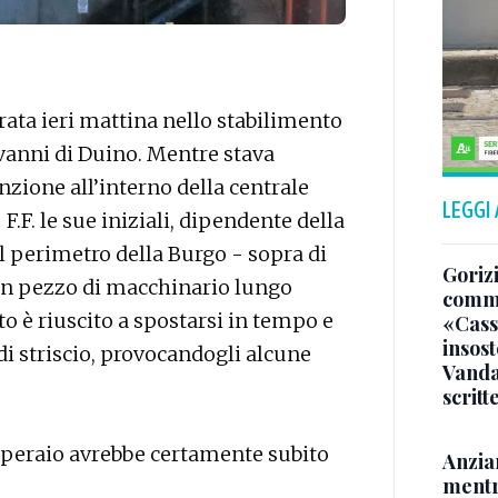
rata ieri mattina nello stabilimento
ovanni di Duino. Mentre stava
zione all’interno della centrale
LEGGI
.F. le sue iniziali, dipendente della
 perimetro della Burgo - sopra di
Gorizi
 un pezzo di macchinario lungo
comme
o è riuscito a spostarsi in tempo e
«Casso
insost
di striscio, provocandogli alcune
Vandal
scritt
’operaio avrebbe certamente subito
Anzia
mentr