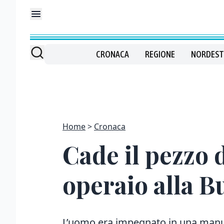
CRONACA
REGIONE
NORDEST
Home
Cronaca
Cade il pezzo 
operaio alla B
L’uomo era impegnato in una manut