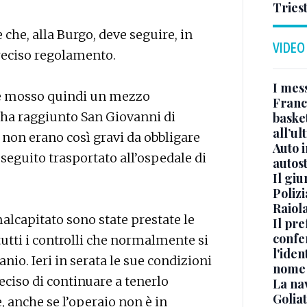
Triest
che, alla Burgo, deve seguire, in
VIDEO
preciso regolamento.
I mes
si è mosso quindi un mezzo
Franc
, ha raggiunto San Giovanni di
basket
all’ul
 non erano così gravi da obbligare
Auto 
 in seguito trasportato all’ospedale di
autos
Il gi
Polizi
Raiola
alcapitato sono state prestate le
Il pre
confe
tutti i controlli che normalmente si
l'iden
anio. Ieri in serata le sue condizioni
nome
eciso di continuare a tenerlo
La na
Golia
 anche se l’operaio non è in