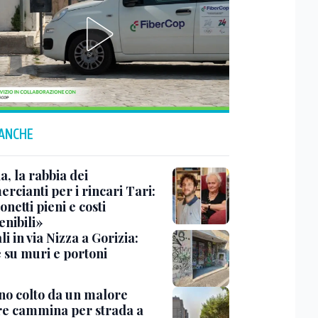
 ANCHE
a, la rabbia dei
rcianti per i rincari Tari:
netti pieni e costi
enibili»
i in via Nizza a Gorizia:
e su muri e portoni
no colto da un malore
e cammina per strada a