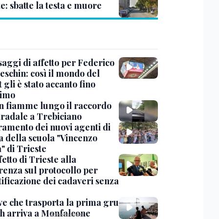
e: sbatte la testa e muore
saggi di affetto per Federico
eschin: così il mondo del
 gli è stato accanto fino
timo
in fiamme lungo il raccordo
tradale a Trebiciano
uramento dei nuovi agenti di
a della scuola "Vincenzo
" di Trieste
fetto di Trieste alla
renza sul protocollo per
tificazione dei cadaveri senza
ve che trasporta la prima gru
th arriva a Monfalcone