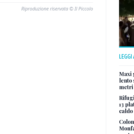
Riproduzione riservata © Il Piccolo
LEGGI
Maxi g
lento 
metri
Rifugi
13 pla
caldo
Colonn
Monfa