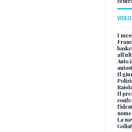
centr
VIDEO
I mes
Franc
basket
all’ul
Auto 
autos
Il gi
Polizi
Raiola
Il pre
confe
l'iden
nome
La na
Golia