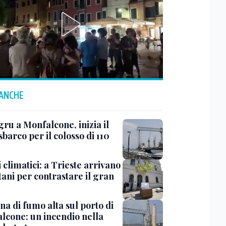
 ANCHE
ru a Monfalcone, inizia il
sbarco per il colosso di 110
 climatici: a Trieste arrivano
tani per contrastare il gran
a di fumo alta sul porto di
lcone: un incendio nella