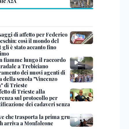
ale A2A
saggi di affetto per Federico
eschin: così il mondo del
 gli è stato accanto fino
timo
in fiamme lungo il raccordo
tradale a Trebiciano
uramento dei nuovi agenti di
a della scuola "Vincenzo
" di Trieste
fetto di Trieste alla
renza sul protocollo per
tificazione dei cadaveri senza
ve che trasporta la prima gru
th arriva a Monfalcone