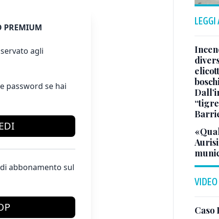
LEGGI
 PREMIUM
Incend
servato agli
divers
elicot
bosch
e password se hai
Dall’
“tigre
Barri
EDI
«Qual
Aurisi
munic
te di abbonamento sul
VIDEO
OP
Caso 