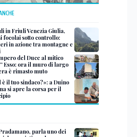
 ANCHE
i in Friuli Venezia Giulia,
i focolai sotto controllo:
teri in azione tra montagne e
i
impero del Duce al mitico
” Esso: ora il muro di largo
era è rimasto muto
 è il tuo sindaco?»: a Duino
na si apre la corsa per il
ipio
Pradamano, parla uno dei