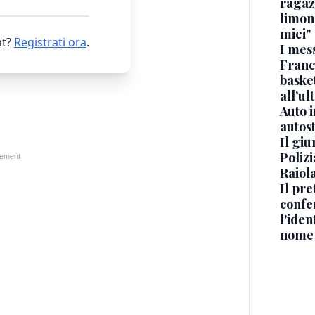
ragaz
limona
miei"
t?
Registrati ora
.
I mes
Franc
basket
all’ul
Auto 
autos
Il gi
Polizi
Raiola
Il pre
confe
l'iden
nome