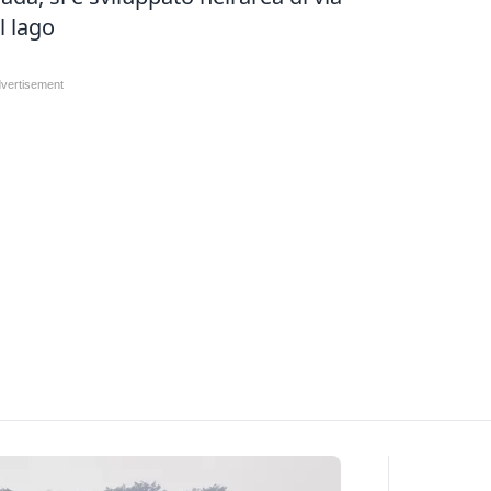
l lago