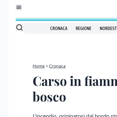
CRONACA
REGIONE
NORDEST
Home
Cronaca
Carso in fiamm
bosco
L’incendio, originatosi dal bordo str