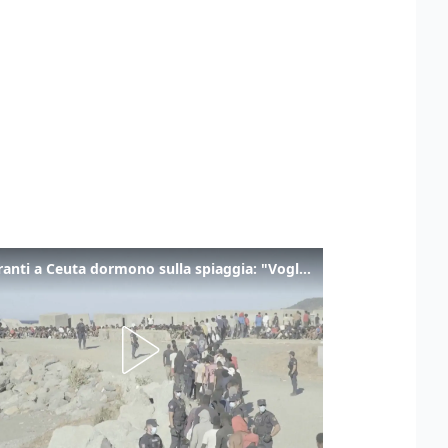
I migranti a Ceuta dormono sulla spiaggia: "Vogliamo entrare in Europa"