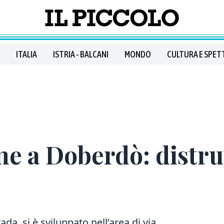
ITALIA
ISTRIA - BALCANI
MONDO
CULTURA E SPET
e a Doberdò: distrutt
ada, si è sviluppato nell’area di via