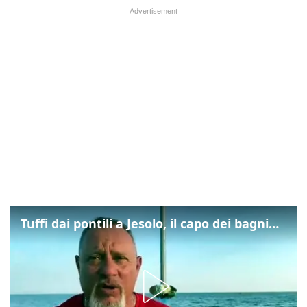
Tuffi dai pontili a Jesolo, il capo dei bagnini: "L'impegno di tutti per evitare altre tragedie"