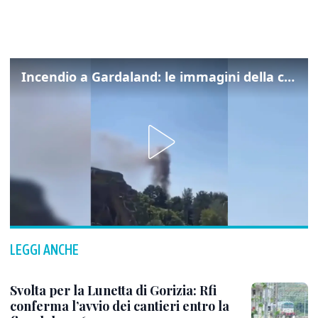
Incendio a Gardaland: le immagini della colonna di fumo
LEGGI ANCHE
Svolta per la Lunetta di Gorizia: Rfi
conferma l’avvio dei cantieri entro la