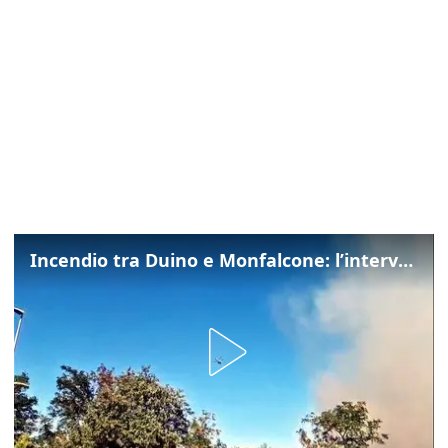
Incendio tra Duino e Monfalcone: l’intervento dei vigili del fuoco