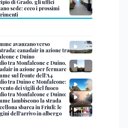
pio di Grado, gli uffici
ano sede: ecco i prossimi
erimenti
amme avanzano verso
strada: canadair in azione tra
lcone e Duino
dio tra Monfalcone e Duino,
nadair in azione per fermare
amme sul fronte dell’A4
dio tra Duino e Monfalcone:
rvento dei vigili del fuoco
dio tra Monfalcone e Duino:
amme lambiscono la strada
cellona sbarca in Friuli: le
ini dell'arrivo in albergo