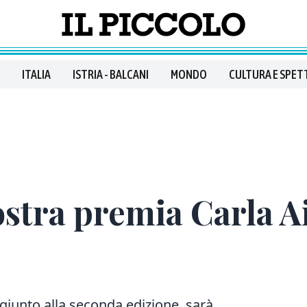
ITALIA
ISTRIA - BALCANI
MONDO
CULTURA E SPET
tra premia Carla Ait
giunto alla seconda edizione, sarà