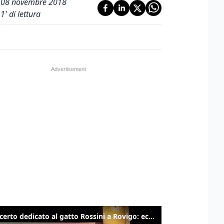
08 novembre 2018
1
' di lettura
Il concerto dedicato al gatto Rossini a Rovigo: ecco un estratto