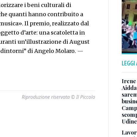
orizzare i beni culturali di
nche quanti hanno contribuito a
a musica». Il premio, realizzato dal
oggetto d’arte: una scatoletta in
guranti un’illustrazione di August
e dintorni” di Angelo Molaro.
—
LEGGI
Irene 
Aidda 
sarem
Riproduzione riservata © Il Piccolo
busin
Campo
scomp
Udine
Lavori