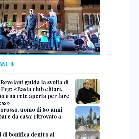
 ANCHE
Revelant guida la svolta di
Fvg: «Basta club elitari,
o una rete aperta per fare
ess»
rosso, uomo di 80 anni
are da casa: ritrovato a
 di bonifica dentro al