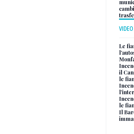
munici
cambi
trasf
VIDEO
Le fi
l’auto
Monfa
Incen
il Ca
le fi
Incen
l’inte
Incen
le fi
Il Bar
immag