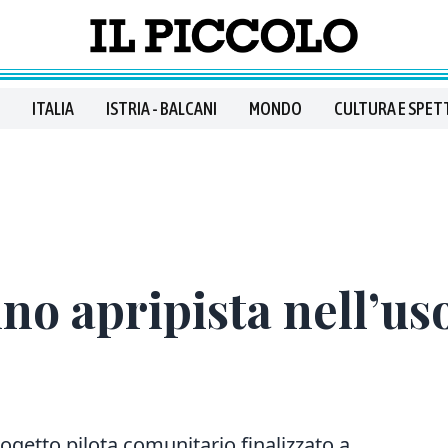
ITALIA
ISTRIA - BALCANI
MONDO
CULTURA E SPET
no apripista nell’us
rogetto pilota comunitario finalizzato a