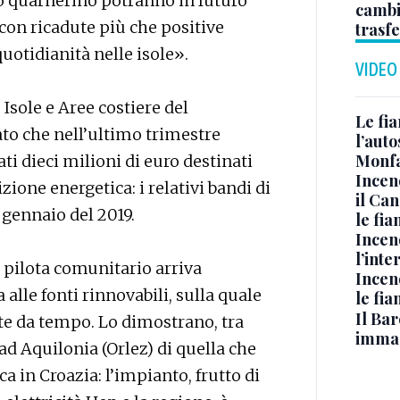
ago quarnerino potranno in futuro
cambi
 con ricadute più che positive
trasf
quotidianità nelle isole».
VIDEO
 Isole e Aree costiere del
Le fi
to che nell’ultimo trimestre
l’auto
Monfa
i dieci milioni di euro destinati
Incen
ione energetica: i relativi bandi di
il Ca
 gennaio del 2019.
le fi
Incen
l’inte
 pilota comunitario arriva
Incen
 alle fonti rinnovabili, sulla quale
le fi
Il Bar
te da tempo. Lo dimostrano, tra
immag
ad Aquilonia (Orlez) di quella che
ca in Croazia: l’impianto, frutto di