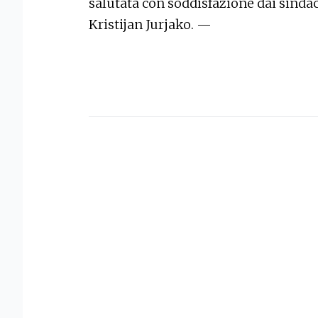
salutata con soddisfazione dai sindac
Kristijan Jurjako. —