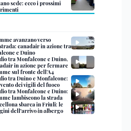
ano sede: ecco i prossimi
erimenti
amme avanzano verso
strada: canadair in azione tra
lcone e Duino
dio tra Monfalcone e Duino,
nadair in azione per fermare
amme sul fronte dell’A4
dio tra Duino e Monfalcone:
rvento dei vigili del fuoco
dio tra Monfalcone e Duino:
amme lambiscono la strada
cellona sbarca in Friuli: le
ini dell'arrivo in albergo