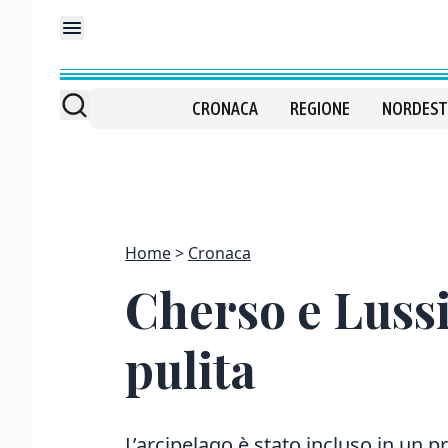
CRONACA
REGIONE
NORDEST
Home
Cronaca
Cherso e Lussi
pulita
L’arcipelago è stato incluso in un p