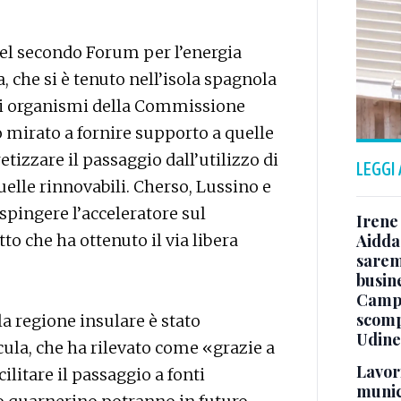
 del secondo Forum per l’energia
, che si è tenuto nell’isola spagnola
agli organismi della Commissione
o mirato a fornire supporto a quelle
tizzare il passaggio dall’utilizzo di
LEGGI
uelle rinnovabili. Cherso, Lussino e
 spingere l’acceleratore sul
Irene 
 che ha ottenuto il via libera
Aidda 
sarem
busin
Campo
scomp
la regione insulare è stato
Udine
ula, che ha rilevato come «grazie a
Lavori
ilitare il passaggio a fonti
munici