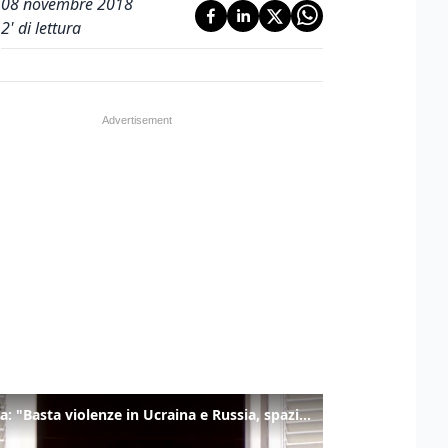
08 novembre 2018
2
' di lettura
Il Papa: "Basta violenze in Ucraina e Russia, spazio a diplomazia"