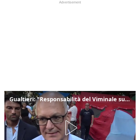
Gualtieri: "Responsabilità del Viminale su Spin Time? La posizione dei partiti è nota"