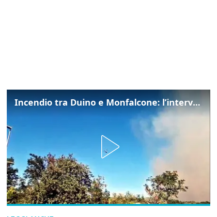
Incendio tra Duino e Monfalcone: l’intervento dei vigili del fuoco