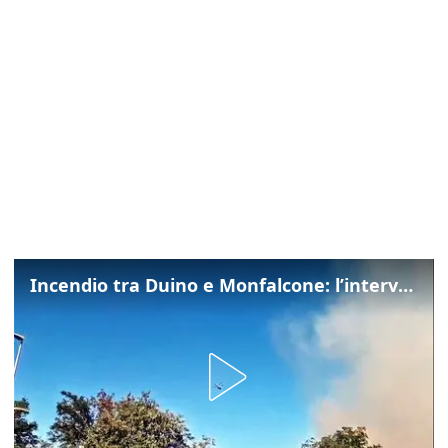
Incendio tra Duino e Monfalcone: l’intervento dei vigili del fuoco